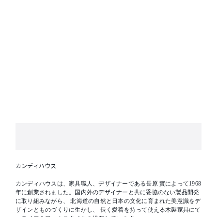
ださい。
カンディハウス
カンディハウスは、家具職人、デザイナーである長原 實によって1968
年に創業されました。国内外のデザイナーと共に妥協のない製品開発
に取り組みながら、 北海道の自然と日本の文化に育まれた美意識をデ
ザインとものづくりに生かし、 長く愛着を持って使える木製家具にて