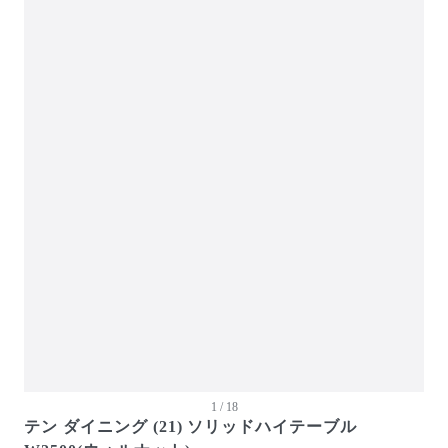
ガーデン・屋外
キッズ家具
生活家電
キッチン家電
ベッド・寝具
建具
オフプライス什器
1 / 18
テン ダイニング (21) ソリッドハイテーブル