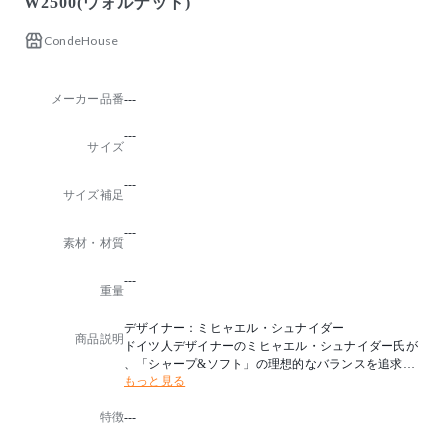
W2500(ウォルナット)
CondeHouse
メーカー品番
---
---
サイズ
---
サイズ補足
---
素材・材質
---
重量
デザイナー：ミヒャエル・シュナイダー
商品説明
ドイツ人デザイナーのミヒャエル・シュナイダー氏が
、「シャープ&ソフト」の理想的なバランスを追求し
もっと見る
た「テン」。
椅子と同じ直線と曲線のコンビネーションと、見えな
特徴
---
い部分まで緻密にデザインされた脚部にもご注目くだ
さい。