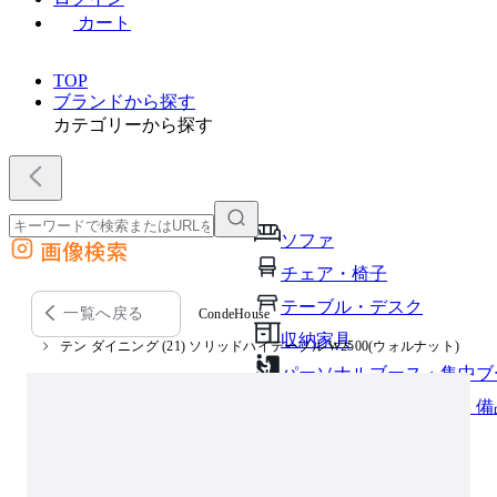
カート
TOP
ブランドから探す
カテゴリーから探す
ソファ
画像検索
外部サイトの商品をカートに追加
チェア・椅子
他のサイトで見つけた商品ページのURLを貼り付けて、カートに追加できます
テーブル・デスク
一覧へ戻る
CondeHouse
収納家具
テン ダイニング (21) ソリッドハイテーブル W2500(ウォルナット)
パーソナルブース・集中ブ
オフィスアクセサリー・備
インテリア雑貨
ライト・照明