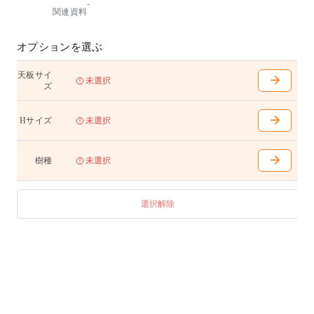
-
いつもと違う高さが、ワークスペースに新鮮な印象を
関連資料
もたらすハイテーブル。ハイチェアーと合わせるのは
もちろん、立ち仕事にもおすすめです。
椅子、テーブルともにタモ材は北海道産を使用してい
オプションを選ぶ
ます。
天板サイ
W1500〜2700mm(100mm間隔で選択可能)
未選択
ズ
D700〜900mm(100mm間隔で選択可能)
H1000(H：1100) 天下970(H：1070) 幕下900(H：100
0)mm
Hサイズ
未選択
脚内はW1500の場合は1135mm、W1600〜1700の場合は
1235mm、W1800〜2000の場合は1285mm、W2100〜23
00の場合は1555mm、W2400〜2700の場合は1835mmと
樹種
未選択
なります
天板無垢材
選択解除
アジャスター付き
テーブル天板はランダムマッチです。
【ハイテーブル用電源オプション】
¥44,000(40,000)/1ヶ所
コンセント(2口)、USB Type-A コンセント(1口)、ワイ
ヤーマネージャー付き
最大6ヶ所まで取付可能です。取付位置および詳細仕様
につきましては、各担当者・担当店にお問い合わせく