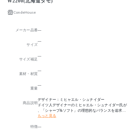
W2200(北海道タモ)
CondeHouse
メーカー品番
---
---
サイズ
---
サイズ補足
---
素材・材質
---
重量
デザイナー：ミヒャエル・シュナイダー
商品説明
ドイツ人デザイナーのミヒャエル・シュナイダー氏が
、「シャープ&ソフト」の理想的なバランスを追求し
もっと見る
た「テン」。
椅子と同じ直線と曲線のコンビネーションと、見えな
特徴
---
い部分まで緻密にデザインされた脚部にもご注目くだ
さい。