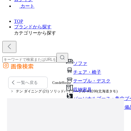
カート
TOP
ブランドから探す
カテゴリーから探す
ソファ
画像検索
外部サイトの商品をカートに追加
チェア・椅子
他のサイトで見つけた商品ページのURLを貼り付けて、カートに追加できます
テーブル・デスク
一覧へ戻る
CondeHouse
収納家具
テン ダイニング (21) ソリッドハイテーブル W2200(北海道タモ)
パーソナルブース・集中ブ
オフィスアクセサリー・備
インテリア雑貨
ライト・照明