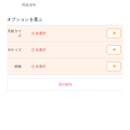
-
いつもと違う高さが、ワークスペースに新鮮な印象を
関連資料
もたらすハイテーブル。ハイチェアーと合わせるのは
もちろん、立ち仕事にもおすすめです。
椅子、テーブルともにタモ材は北海道産を使用してい
オプションを選ぶ
ます。
天板サイ
W1500〜2700mm(100mm間隔で選択可能)
未選択
ズ
D700〜900mm(100mm間隔で選択可能)
H1000(H：1100) 天下970(H：1070) 幕下900(H：100
0)mm
Hサイズ
未選択
脚内はW1500の場合は1135mm、W1600〜1700の場合は
1235mm、W1800〜2000の場合は1285mm、W2100〜23
00の場合は1555mm、W2400〜2700の場合は1835mmと
樹種
未選択
なります
天板無垢材
選択解除
アジャスター付き
テーブル天板はランダムマッチです。
【ハイテーブル用電源オプション】
¥44,000(40,000)/1ヶ所
コンセント(2口)、USB Type-A コンセント(1口)、ワイ
ヤーマネージャー付き
最大6ヶ所まで取付可能です。取付位置および詳細仕様
につきましては、各担当者・担当店にお問い合わせく