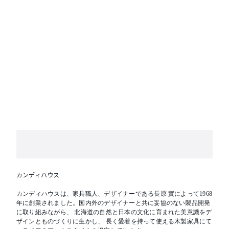
ださい。
カンディハウス
カンディハウスは、家具職人、デザイナーである長原 實によって1968
年に創業されました。国内外のデザイナーと共に妥協のない製品開発
に取り組みながら、 北海道の自然と日本の文化に育まれた美意識をデ
ザインとものづくりに生かし、 長く愛着を持って使える木製家具にて