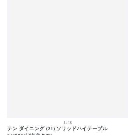
ガーデン・屋外
キッズ家具
生活家電
キッチン家電
ベッド・寝具
建具
オフプライス什器
1 / 18
テン ダイニング (21) ソリッドハイテーブル