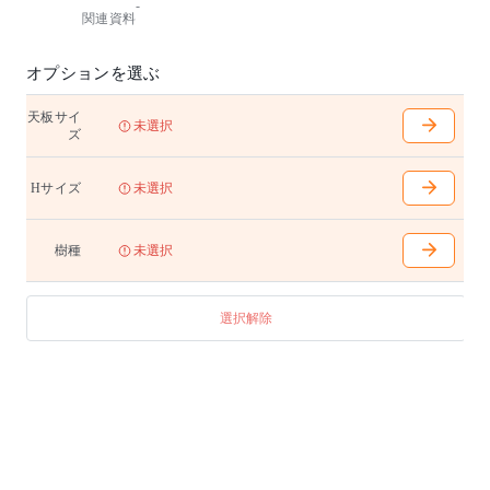
-
いつもと違う高さが、ワークスペースに新鮮な印象を
関連資料
もたらすハイテーブル。ハイチェアーと合わせるのは
もちろん、立ち仕事にもおすすめです。
椅子、テーブルともにタモ材は北海道産を使用してい
オプションを選ぶ
ます。
天板サイ
W1500〜2700mm(100mm間隔で選択可能)
未選択
ズ
D700〜900mm(100mm間隔で選択可能)
H1000(H：1100) 天下970(H：1070) 幕下900(H：100
0)mm
Hサイズ
未選択
脚内はW1500の場合は1135mm、W1600〜1700の場合は
1235mm、W1800〜2000の場合は1285mm、W2100〜23
00の場合は1555mm、W2400〜2700の場合は1835mmと
樹種
未選択
なります
天板無垢材
選択解除
アジャスター付き
テーブル天板はランダムマッチです。
【ハイテーブル用電源オプション】
¥44,000(40,000)/1ヶ所
コンセント(2口)、USB Type-A コンセント(1口)、ワイ
ヤーマネージャー付き
最大6ヶ所まで取付可能です。取付位置および詳細仕様
につきましては、各担当者・担当店にお問い合わせく