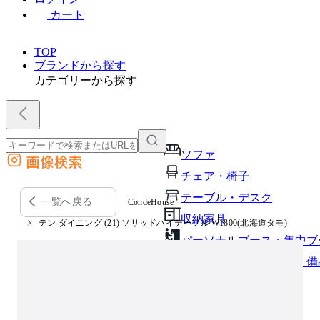
カート
TOP
ブランドから探す
カテゴリーから探す
ソファ
画像検索
外部サイトの商品をカートに追加
チェア・椅子
他のサイトで見つけた商品ページのURLを貼り付けて、カートに追加できます
テーブル・デスク
一覧へ戻る
CondeHouse
収納家具
テン ダイニング (21) ソリッドハイテーブル W1800(北海道タモ)
パーソナルブース・集中ブ
オフィスアクセサリー・備
インテリア雑貨
ライト・照明