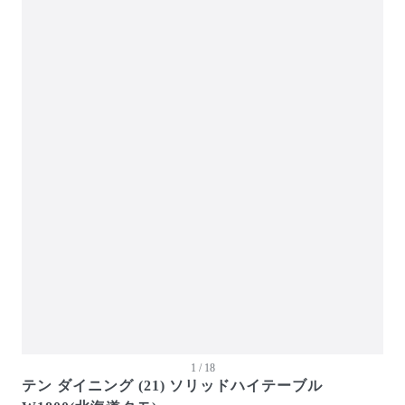
ガーデン・屋外
キッズ家具
生活家電
キッチン家電
ベッド・寝具
建具
オフプライス什器
1 / 18
テン ダイニング (21) ソリッドハイテーブル