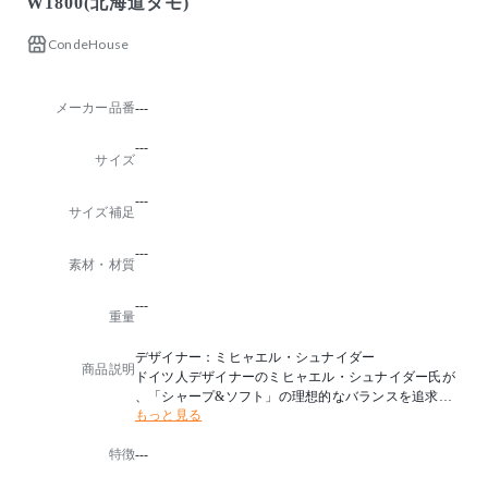
W1800(北海道タモ)
CondeHouse
メーカー品番
---
---
サイズ
---
サイズ補足
---
素材・材質
---
重量
デザイナー：ミヒャエル・シュナイダー
商品説明
ドイツ人デザイナーのミヒャエル・シュナイダー氏が
、「シャープ&ソフト」の理想的なバランスを追求し
もっと見る
た「テン」。
椅子と同じ直線と曲線のコンビネーションと、見えな
特徴
---
い部分まで緻密にデザインされた脚部にもご注目くだ
さい。