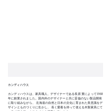
ださい。
カンディハウス
カンディハウスは、家具職人、デザイナーである長原 實によって1968
年に創業されました。国内外のデザイナーと共に妥協のない製品開発
に取り組みながら、 北海道の自然と日本の文化に育まれた美意識をデ
ザインとものづくりに生かし、 長く愛着を持って使える木製家具にて