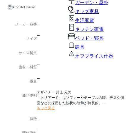
ガーデン・屋外
CondeHouse
キッズ家具
生活家電
メーカー品番
---
キッチン家電
---
ベッド・寝具
サイズ
建具
---
サイズ補足
オフプライス什器
---
素材・材質
---
重量
デザイナー 川上 元美
商品説明
「トリアード」はソファーやテーブルの脚、デスク側
面などに採用した波状の装飾が特長的。
もっと見る
シリーズ共通のこの意匠と、重厚感を印象づける深み
のある塗装色で、VIPルームにふさわしい上質なオフ
特徴
---
ィス空間を演出します。
-