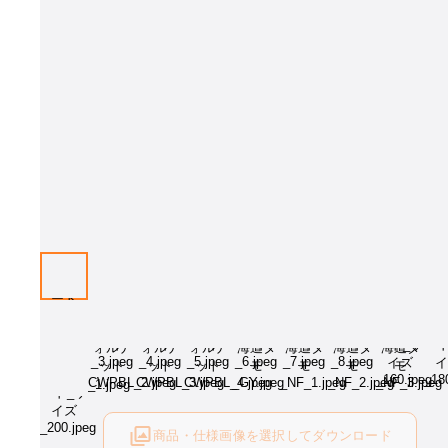
画像はイメージとなります[樹種：ウォルナットCW・天板PBL・サイ
W2000］。オプションをお選び下さい。
商品・仕様画像を選択してダウンロード