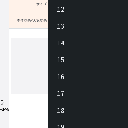
サイズ
未選択
12
本体塗装×天板塗装
未選択
13
ズ：
14
カンディハウス
15
カンディハウスは、家具職人、デザイ
ある長原 實によって1968年に創業さ
16
。国内外のデザイナーと共に妥協のな
開発に取り組みながら、 北海道の自
の文化に育まれた美意識をデザインと
17
もっと見る
くりに生かし、 長く愛着を持って使
家具にて、ライフ＆ワークスタイルを
ています。
18
19