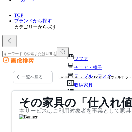
TOP
ブランドから探す
カテゴリーから探す
ソファ
画像検索
外部サイトの商品をカートに追加
チェア・椅子
他のサイトで見つけた商品ページのURLを貼り付けて、カートに追加できます
テーブル・デスク
一覧へ戻る
CondeHouse
テン TVボード(ウォルナット 
収納家具
パーソナルブース・集中ブ
その家具の「仕入れ
オフィスアクセサリー・備
本サービスはご利用対象者を事業として家具
インテリア雑貨
ライト・照明
ガーデン・屋外