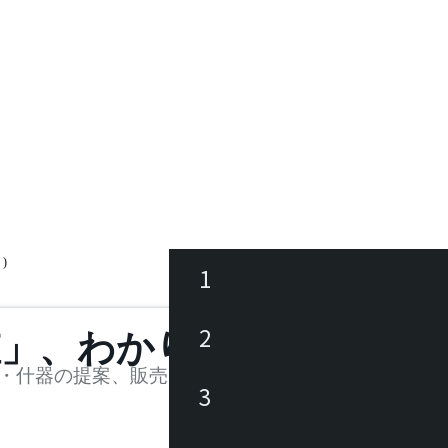
)
1
ース
2
値」、わかります。
品
・什器の提案、販売を行う法人様および個人事業主
3