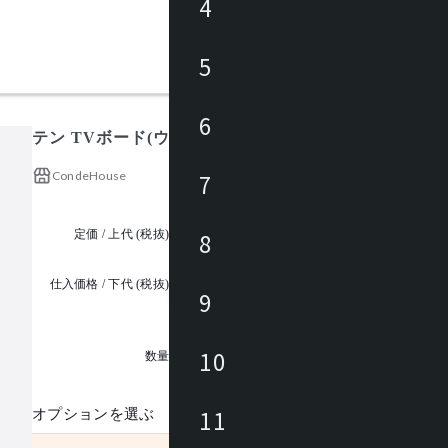
4
5
6
テン TVボード(ウォルナット )
CondeHouse
7
定価 / 上代 (税抜)
¥568,000 ~
8
仕入価格 / 下代 (税抜)
9
¥
1
10
数量
11
オプションを選ぶ