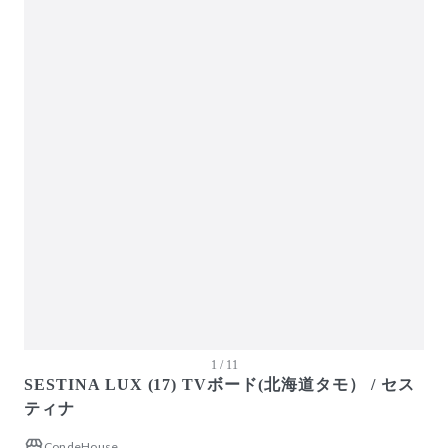
ガーデン・屋外
キッズ家具
生活家電
キッチン家電
ベッド・寝具
建具
オフプライス什器
1 / 11
SESTINA LUX (17) TVボード(北海道タモ） / セス
ティナ
CondeHouse