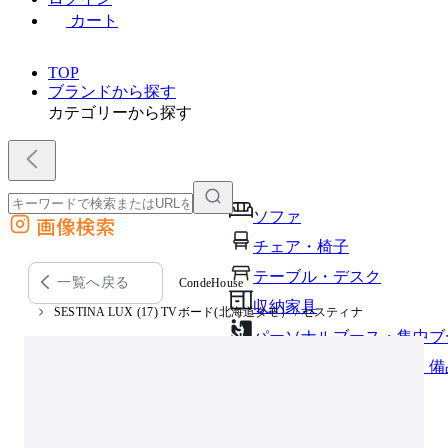
カート
TOP
ブランドから探す
カテゴリーから探す
ソファ
画像検索
外部サイトの商品をカートに追加
チェア・椅子
他のサイトで見つけた商品ページのURLを貼り付けて、カートに追加できます
テーブル・デスク
一覧へ戻る
CondeHouse
収納家具
SESTINA LUX (17) TVボード(北海道タモ） / セスティナ
パーソナルブース・集中ブ
オフィスアクセサリー・備
インテリア雑貨
ライト・照明