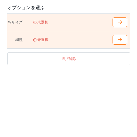
、LUX ならではのこだわりが凝縮されています。
オプションを選ぶ
背面仕上げ アジャスター付き
※脚部はサクラWLです。
※左右:引き出し、中央:フラップ扉仕様です。
Wサイズ
未選択
樹種
未選択
選択解除