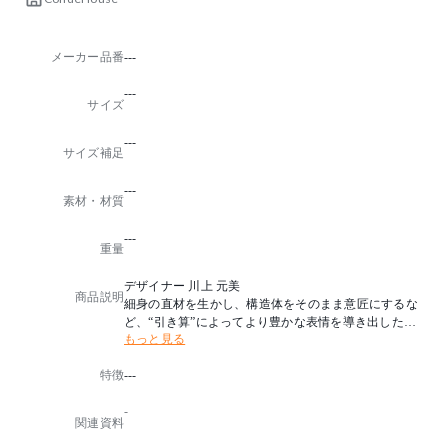
メーカー品番
---
---
サイズ
---
サイズ補足
---
素材・材質
---
重量
デザイナー 川上 元美
商品説明
細身の直材を生かし、構造体をそのまま意匠にするな
ど、“引き算”によってより豊かな表情を導き出したシ
もっと見る
リーズ。
視覚的な透け感の中に安楽性を漂わせたソファーは、
特徴
---
日本の伝統技術に立脚した木の文化の佇まいをイメー
ジしました。
-
職人が見極めた個性的な木目、脚部フレームの色のコ
関連資料
ントラスト、薄い見た目ながら深い掛け心地の座など