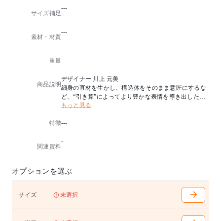
---
サイズ補足
---
素材・材質
---
重量
デザイナー 川上 元美
商品説明
細身の直材を生かし、構造体をそのまま意匠にするな
ど、“引き算”によってより豊かな表情を導き出したシ
もっと見る
リーズ。
視覚的な透け感の中に安楽性を漂わせたソファーは、
特徴
---
日本の伝統技術に立脚した木の文化の佇まいをイメー
ジしました。
-
職人が見極めた個性的な木目、脚部フレームの色のコ
関連資料
ントラスト、薄い見た目ながら深い掛け心地の座など
、LUX ならではのこだわりが凝縮されています。
オプションを選ぶ
背面仕上げ アジャスター付き
※脚部はサクラWLです。
※左右：引き出し、中央：フラップ扉仕様です。
サイズ
未選択