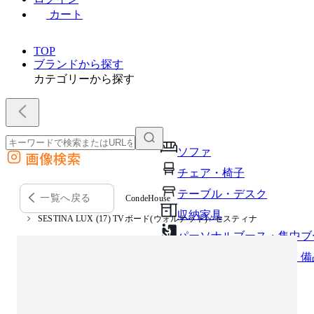
カート
TOP
ブランドから探す
カテゴリーから探す
ソファ
画像検索
外部サイトの商品をカートに追加
チェア・椅子
他のサイトで見つけた商品ページのURLを貼り付けて、カートに追加できます
テーブル・デスク
一覧へ戻る
CondeHouse
収納家具
SESTINA LUX (17) TVボード(ウォルナット) / セスティナ
パーソナルブース・集中ブ
オフィスアクセサリー・備
インテリア雑貨
ライト・照明