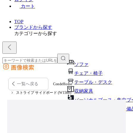
カート
TOP
ブランドから探す
カテゴリーから探す
ソファ
画像検索
外部サイトの商品をカートに追加
チェア・椅子
他のサイトで見つけた商品ページのURLを貼り付けて、カートに追加できます
テーブル・デスク
一覧へ戻る
CondeHouse
収納家具
ストライプ サイドボード (W1500)
パーソナルブース・集中ブ
オフィスアクセサリー・備
インテリア雑貨
ライト・照明