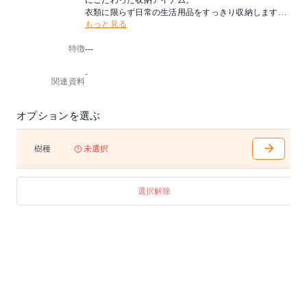
にこだわった収納アイテム。
衣類に限らず日常の生活用品をすっきり収納します。
もっと見る
シリーズ共通モチーフのストライプが、さりげないグ
レード感を演出。
特徴
---
背面仕上げ
-
棚板(DDR-170 w:492・DDR-150 w:448×各2)付き
関連資料
オプションを選ぶ
樹種
未選択
選択解除