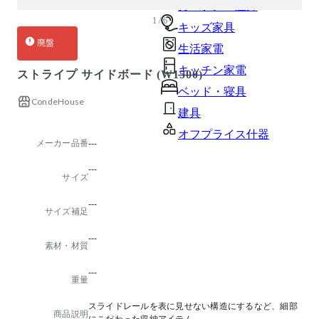
ガーデン・屋外
1 / 6
キッズ家具
廃盤
生活家電
キッチン家電
ストライプ サイドボード (W1500)
ベッド・寝具
CondeHouse
建具
オフプライス什器
メーカー品番
---
---
サイズ
---
サイズ補足
---
素材・材質
---
重量
スライドレールを表に見せない構造にするなど、細部
商品説明