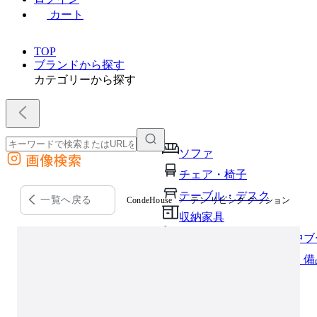
カート
TOP
ブランドから探す
カテゴリーから探す
ソファ
画像検索
外部サイトの商品をカートに追加
チェア・椅子
他のサイトで見つけた商品ページのURLを貼り付けて、カートに追加できます
テーブル・デスク
一覧へ戻る
CondeHouse
テン リビング クッション
収納家具
パーソナルブース・集中ブ
オフィスアクセサリー・備
インテリア雑貨
ライト・照明