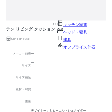
ガーデン・屋外
キッズ家具
生活家電
1 / 10
キッチン家電
テン リビング クッション
ベッド・寝具
CondeHouse
建具
オフプライス什器
メーカー品番
---
---
サイズ
---
サイズ補足
---
素材・材質
---
重量
デザイナー：ミヒャエル・シュナイダー