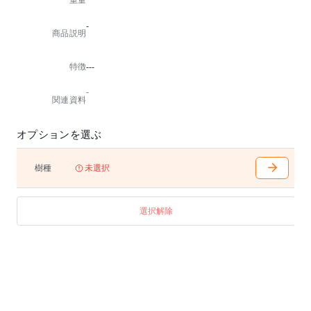
重量
-
商品説明
特徴
---
-
関連資料
オプションを選ぶ
樹種
未選択
選択解除