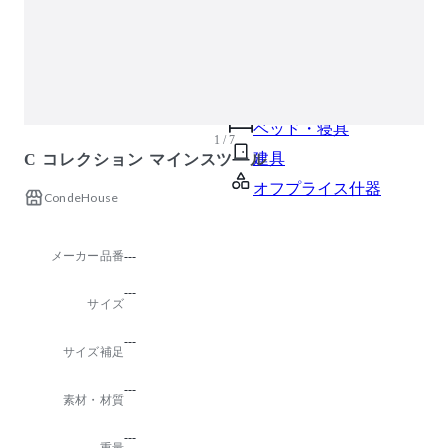
ガーデン・屋外
キッズ家具
生活家電
キッチン家電
ベッド・寝具
1 / 7
建具
C コレクション マインスツール
オフプライス什器
CondeHouse
メーカー品番
---
---
サイズ
---
サイズ補足
---
素材・材質
---