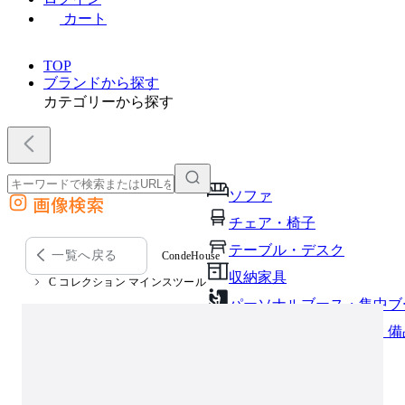
カート
TOP
ブランドから探す
カテゴリーから探す
ソファ
画像検索
外部サイトの商品をカートに追加
チェア・椅子
他のサイトで見つけた商品ページのURLを貼り付けて、カートに追加できます
テーブル・デスク
一覧へ戻る
CondeHouse
収納家具
C コレクション マインスツール
パーソナルブース・集中ブ
オフィスアクセサリー・備
インテリア雑貨
ライト・照明