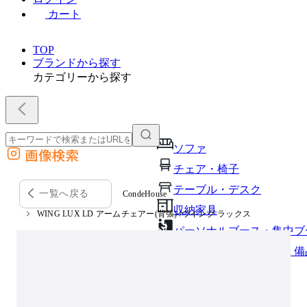
カート
TOP
ブランドから探す
カテゴリーから探す
ソファ
画像検索
外部サイトの商品をカートに追加
チェア・椅子
他のサイトで見つけた商品ページのURLを貼り付けて、カートに追加できます
テーブル・デスク
一覧へ戻る
CondeHouse
収納家具
WING LUX LD アームチェアー(背張) /ウイング ラックス
パーソナルブース・集中ブ
オフィスアクセサリー・備
インテリア雑貨
ライト・照明