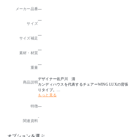
メーカー品番
---
---
サイズ
---
サイズ補足
---
素材・材質
---
重量
デザイナー佐戸川 清
商品説明
カンディハウスを代表するチェアーWING LUXの背張
りタイプ。
もっと見る
背のクッション性の高まりにより、笠木に包まれるよ
うな掛け心地がより快適になりました。
特徴
---
ゆっくりとくつろげる低めの座高で、長時間でも心地
よく座れます。
-
通常タイプに加え、高さを35mmアップしたHタイプを
関連資料
ご用意しています。
座はカバーリング式です。
オプションを選ぶ