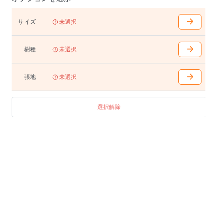
10～40mmまで10mm単位で脚カットが可能です。
詳細はお問い合わせください。
サイズ
未選択
樹種
未選択
張地
未選択
選択解除