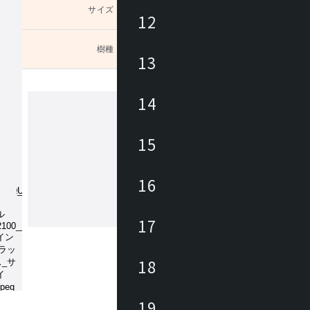
サイズ
未選択
12
樹種
未選択
13
選び下
14
カンディハウス
15
カンディハウスは、家具職人、デザイ
ある長原 實によって1968年に創業さ
16
。国内外のデザイナーと共に妥協のな
開発に取り組みながら、 北海道の自
の文化に育まれた美意識をデザインと
17
もっと見る
くりに生かし、 長く愛着を持って使
家具にて、ライフ＆ワークスタイルを
ています。
18
19