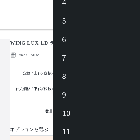
4
5
6
WING LUX LD テーブル W2100 /ウイング ラックス
CondeHouse
7
定価 / 上代 (税抜)
¥246,000 ~
8
仕入価格 / 下代 (税抜)
9
¥
1
10
数量
11
オプションを選ぶ