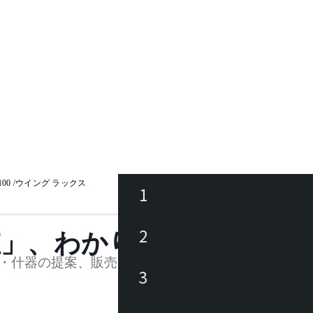
2100 /ウイング ラックス
1
ース
2
値」、わかります。
品
・什器の提案、販売を行う法人様および個人事業主
3