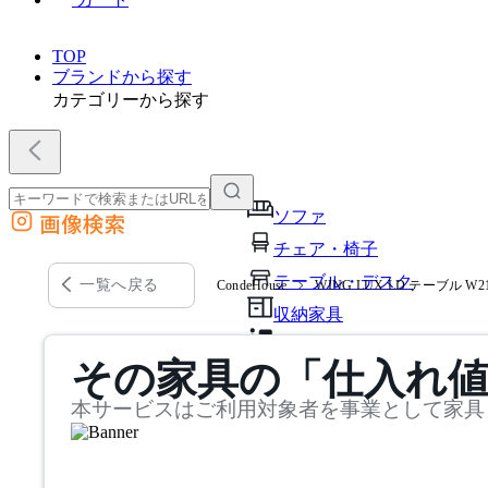
TOP
ブランドから探す
カテゴリーから探す
ソファ
画像検索
外部サイトの商品をカートに追加
チェア・椅子
他のサイトで見つけた商品ページのURLを貼り付けて、カートに追加できます
テーブル・デスク
一覧へ戻る
CondeHouse
WING LUX LD テーブル W
収納家具
パーソナルブース・集中ブ
その家具の「仕入れ
オフィスアクセサリー・備
本サービスはご利用対象者を事業として家具
インテリア雑貨
ライト・照明
ガーデン・屋外