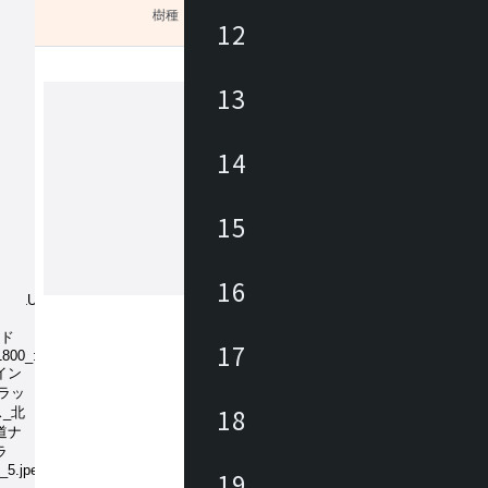
樹種
未選択
12
13
い。
カンディハウス
14
カンディハウスは、家具職人、デザイ
ある長原 實によって1968年に創業さ
15
。国内外のデザイナーと共に妥協のな
開発に取り組みながら、 北海道の自
の文化に育まれた美意識をデザインと
16
もっと見る
くりに生かし、 長く愛着を持って使
家具にて、ライフ＆ワークスタイルを
ています。
17
18
19