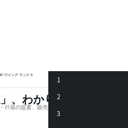
800 /ウイング ラックス
1
ース
2
値」、わかります。
品
・什器の提案、販売を行う法人様および個人事業主
3