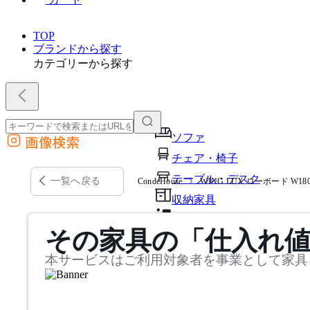
TOP
ブランドから探す
カテゴリーから探す
ソファ
画像検索
外部サイトの商品をカートに追加
チェア・椅子
他のサイトで見つけた商品ページのURLを貼り付けて、カートに追加できます
テーブル・デスク
一覧へ戻る
CondeHouse
WING LUX ローボード W1
収納家具
パーソナルブース・集中ブ
その家具の「仕入れ
オフィスアクセサリー・備
本サービスはご利用対象者を事業として家具
インテリア雑貨
ライト・照明
ガーデン・屋外