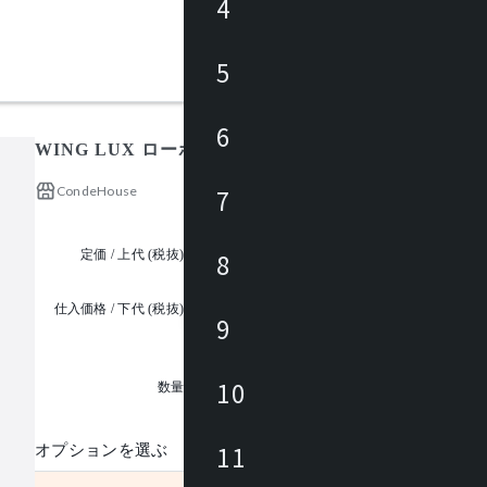
4
5
6
WING LUX ローボード W1800 /ウイング ラックス
CondeHouse
7
定価 / 上代 (税抜)
¥426,000 ~
8
仕入価格 / 下代 (税抜)
9
¥
1
10
数量
11
オプションを選ぶ