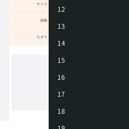
サイズ
未選択
12
樹種
未選択
13
ちぎり
未選択
り：な
14
15
カンディハウス
16
カンディハウスは、家具職人、デザイ
ある長原 實によって1968年に創業さ
17
。国内外のデザイナーと共に妥協のな
開発に取り組みながら、 北海道の自
の文化に育まれた美意識をデザインと
18
もっと見る
くりに生かし、 長く愛着を持って使
家具にて、ライフ＆ワークスタイルを
ています。
19