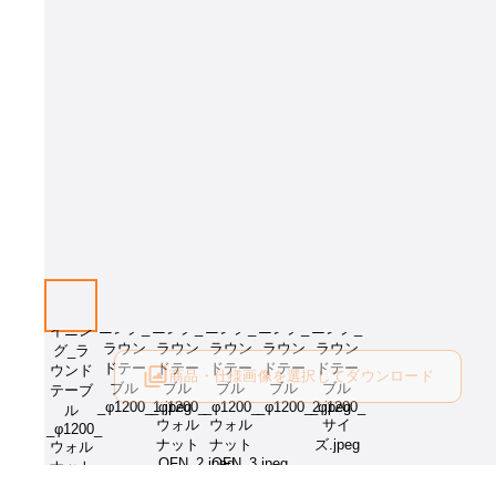
画像はイメージとなります[サイズ：通常 樹種：ウォルナットOFN ちぎ
し]。サイズ・樹種・ちぎり有無をお選び下さい。
商品・仕様画像を選択してダウンロード
ログイン後にご利用可能です