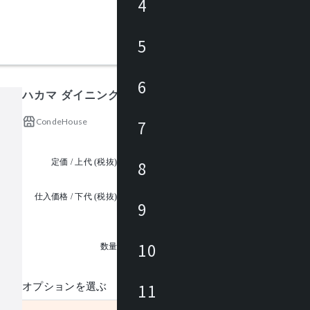
4
5
6
ハカマ ダイニング ラウンドテーブル φ1200
CondeHouse
7
定価 / 上代 (税抜)
¥569,000 ~
8
仕入価格 / 下代 (税抜)
9
¥
1
10
数量
11
オプションを選ぶ