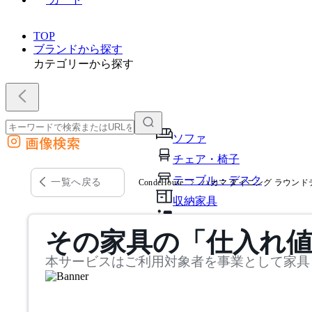
TOP
ブランドから探す
カテゴリーから探す
ソファ
画像検索
外部サイトの商品をカートに追加
チェア・椅子
他のサイトで見つけた商品ページのURLを貼り付けて、カートに追加できます
テーブル・デスク
一覧へ戻る
CondeHouse
ハカマ ダイニング ラウンドテー
収納家具
パーソナルブース・集中ブ
その家具の「仕入れ
オフィスアクセサリー・備
本サービスはご利用対象者を事業として家具
インテリア雑貨
ライト・照明
ガーデン・屋外