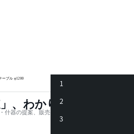
ブル φ1200
1
ース
2
値」、わかります。
品
・什器の提案、販売を行う法人様および個人事業主
3