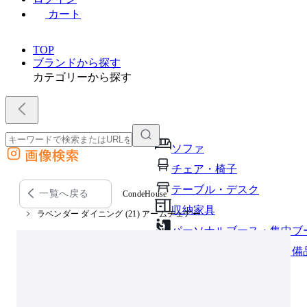
カート
TOP
ブランドから探す
カテゴリーから探す
ソファ
画像検索
外部サイトの商品をカートに追加
チェア・椅子
他のサイトで見つけた商品ページのURLを貼り付けて、カートに追加できます
テーブル・デスク
一覧へ戻る
CondeHouse
収納家具
ラベンダー ダイニング (21) アームチェアー
パーソナルブース・集中ブ
オフィスアクセサリー・備
インテリア雑貨
ライト・照明