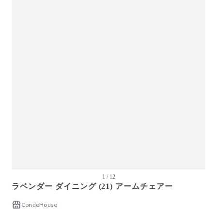
ガーデン・屋外
キッズ家具
生活家電
キッチン家電
ベッド・寝具
建具
オフプライス什器
1 / 12
ラベンダー ダイニング (21) アームチェアー
CondeHouse