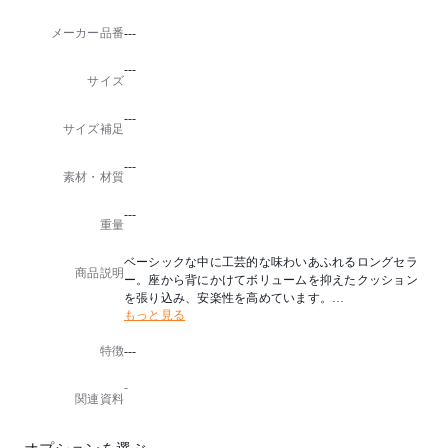
メーカー品番
---
---
サイズ
---
サイズ補足
---
素材・材質
---
重量
ベーシックな中に工芸的な味わいあふれるロングセラ
商品説明
ー。座から背にかけてボリュームを抑えたクッション
を張り込み、安楽性を高めています。
もっと見る
木部の有機的なカーブは、腰掛けた人の姿を美しく見
せる効果も。北欧のモダンデザインと日本の木工技術
特徴
---
が融合した贅沢な一脚。
※革張りの場合、ステッチが入ります。
-
関連資料