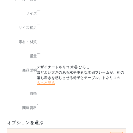
---
サイズ
---
サイズ補足
---
素材・材質
---
重量
デザイナートネリコ 米谷 ひろし
商品説明
ほどよい太さのある水平垂直な木部フレームが、和の
落ち着きを感じさせる椅子とテーブル。トネリコの米
もっと見る
谷ひろし氏が、建築に溶け込む家具としてデザインし
たリビングアイテムです。「座布団のような無造作感(
特徴
---
米谷氏)」を表現したクッション部は、モールド発泡ウ
レタンを併用して腰掛ける人の体をやさしく受け止め
-
る仕上がりに。ソファーとは異なるパーソナルなくつ
関連資料
ろぎが生まれ、ホテルや応接室など長時間過ごす場面
にも対応します。
オプションを選ぶ
革張りの場合、ステッチが入ります。