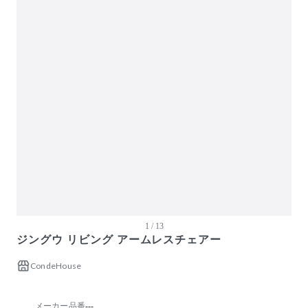
ガーデン・屋外
キッズ家具
生活家電
キッチン家電
ベッド・寝具
建具
オフプライス什器
1 / 13
ジングウ リビング アームレスチェアー
CondeHouse
メーカー品番
---