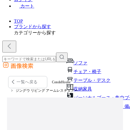
カート
TOP
ブランドから探す
カテゴリーから探す
ソファ
画像検索
外部サイトの商品をカートに追加
チェア・椅子
他のサイトで見つけた商品ページのURLを貼り付けて、カートに追加できます
テーブル・デスク
一覧へ戻る
CondeHouse
収納家具
ジングウ リビング アームレスチェアー
パーソナルブース・集中ブ
オフィスアクセサリー・備
インテリア雑貨
ライト・照明