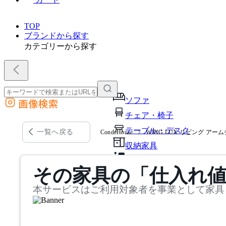
TOP
ブランドから探す
カテゴリーから探す
ソファ
画像検索
外部サイトの商品をカートに追加
チェア・椅子
他のサイトで見つけた商品ページのURLを貼り付けて、カートに追加できます
テーブル・デスク
一覧へ戻る
CondeHouse
WING LUX リビング アー
収納家具
パーソナルブース・集中ブ
その家具の「仕入れ
オフィスアクセサリー・備
本サービスはご利用対象者を事業として家具
インテリア雑貨
ライト・照明
ガーデン・屋外