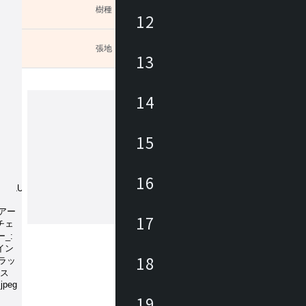
樹種
未選択
12
張地
未選択
13
ション
14
カンディハウス
15
カンディハウスは、家具職人、デザイ
ある長原 實によって1968年に創業さ
16
。国内外のデザイナーと共に妥協のな
開発に取り組みながら、 北海道の自
の文化に育まれた美意識をデザインと
17
もっと見る
くりに生かし、 長く愛着を持って使
家具にて、ライフ＆ワークスタイルを
ています。
18
19