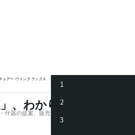
ムチェアー /ウイング ラックス
1
ース
2
値」、わかります。
品
・什器の提案、販売を行う法人様および個人事業主
3