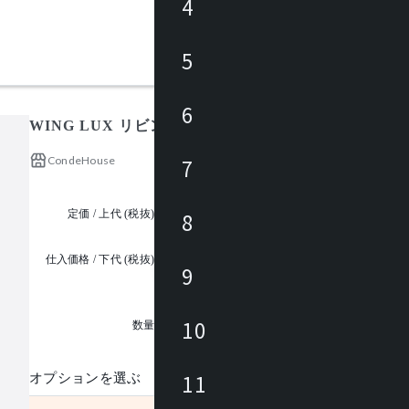
4
5
6
WING LUX リビング アームチェアー /ウイング ラッ
CondeHouse
7
定価 / 上代 (税抜)
¥190,000 ~
8
仕入価格 / 下代 (税抜)
9
¥
1
10
数量
11
オプションを選ぶ