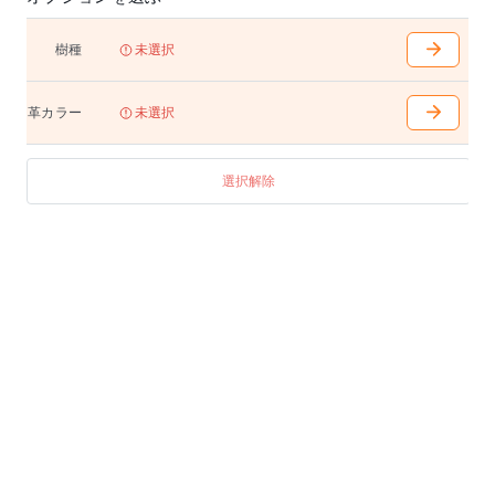
※厚革はSO-BR・SO-DGYの2色からお選びいただけま
す。
樹種
未選択
・厚革は4mm厚口、タンニンなめしのアニリン革。ブ
ラウン系とグレー系の2色展開。
・馬具の鞍と同じように、座っているうちに馴染んで
革カラー
未選択
いくのが魅力。
・座裏のベルトは座の沈み込みを抑えるとともに、経
年変化に対応する調整も可能。
選択解除
・将来修理することを考えて、着脱しやすく設計され
た張り部。