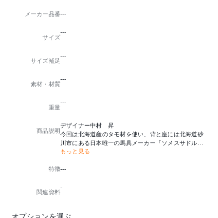
メーカー品番
---
---
サイズ
---
サイズ補足
---
素材・材質
---
重量
デザイナー中村 昇
商品説明
今回は北海道産のタモ材を使い、背と座には北海道砂
川市にある日本唯一の馬具メーカー「ソメスサドル」
もっと見る
の厚革を張った、〝オール北海道〟での再デビューで
す。同社は、馬具づくりの歴史に裏付けされた革使い
特徴
---
で広く知られており、厳しくなっている上質な原皮の
仕入れと見極め、張りや縫製の力を持つ、カンディハ
-
ウスにとって大切なパートナーです。
関連資料
ソメスサドルの厚革仕様
専用レザーワックス付き
オプションを選ぶ