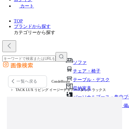
カート
TOP
ブランドから探す
カテゴリーから探す
ソファ
画像検索
外部サイトの商品をカートに追加
チェア・椅子
他のサイトで見つけた商品ページのURLを貼り付けて、カートに追加できます
テーブル・デスク
一覧へ戻る
CondeHouse
収納家具
TACK LUX リビング イージーチェアー / タック ラックス
パーソナルブース・集中ブ
オフィスアクセサリー・備
インテリア雑貨
ライト・照明