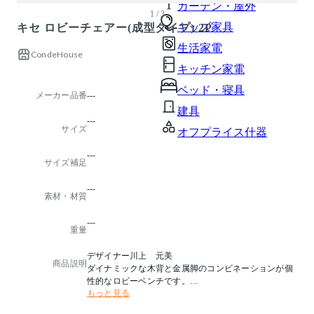
ガーデン・屋外
1 / 3
キッズ家具
キセ ロビーチェアー(成型タイプ) 2P
生活家電
CondeHouse
キッチン家電
ベッド・寝具
メーカー品番
---
建具
---
サイズ
オフプライス什器
---
サイズ補足
---
素材・材質
---
重量
デザイナー川上 元美
商品説明
ダイナミックな木背と金属脚のコンビネーションが個
性的なロビーベンチです。
もっと見る
くつろぎ感と堅牢さ、そしてデザインにもこだわりま
した。脚部にアルミを使用することで耐水性、耐久性