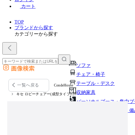
カート
TOP
ブランドから探す
カテゴリーから探す
ソファ
画像検索
外部サイトの商品をカートに追加
チェア・椅子
他のサイトで見つけた商品ページのURLを貼り付けて、カートに追加できます
テーブル・デスク
一覧へ戻る
CondeHouse
収納家具
キセ ロビーチェアー(成型タイプ) 2P
パーソナルブース・集中ブ
オフィスアクセサリー・備
インテリア雑貨
ライト・照明