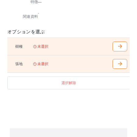
特徴
---
が高まり、多様な用途に対応。
空港や駅、病院などさまざまなシーンで選ばれていま
-
す。
関連資料
最低発注数:4P・3P・2P合わせて10席
オプションを選ぶ
脚はアルミ鋳物・アクリル塗装仕上げ
アジャスター付き
樹種
未選択
張地
未選択
選択解除