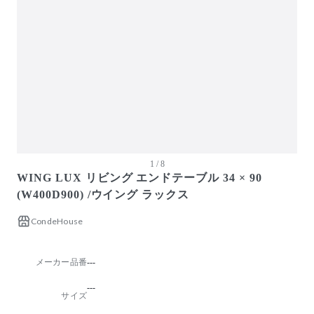
ガーデン・屋外
キッズ家具
生活家電
キッチン家電
ベッド・寝具
建具
オフプライス什器
1 / 8
WING LUX リビング エンドテーブル 34 × 90
(W400D900) /ウイング ラックス
CondeHouse
メーカー品番
---
---
サイズ