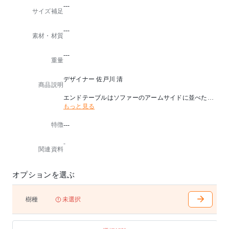
---
サイズ補足
---
素材・材質
---
重量
デザイナー 佐戸川 清
商品説明
エンドテーブルはソファーのアームサイドに並べたり
もっと見る
、同デザインで高さの異なるセンターテーブルと組み
合わせるなど、使い方のバリエーションも多彩。
特徴
---
天板と脚の接合などディテールに趣味性が表れた無垢
材のテーブルです。
-
関連資料
天板無垢板
※テーブル天板はランダムマッチです。
オプションを選ぶ
樹種
未選択