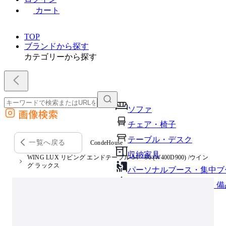
カート
TOP
ブランドから探す
カテゴリーから探す
ソファ
画像検索
外部サイトの商品をカートに追加
チェア・椅子
他のサイトで見つけた商品ページのURLを貼り付けて、カートに追加できます
テーブル・デスク
一覧へ戻る
CondeHouse
収納家具
WING LUX リビング エンドテーブル 34 × 90 (W400D900) /ウイン
グ ラックス
パーソナルブース・集中ブ
オフィスアクセサリー・備
インテリア雑貨
ライト・照明