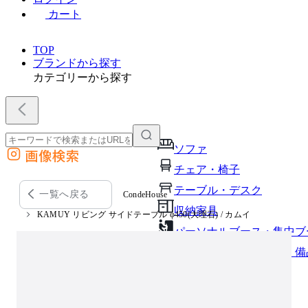
カート
TOP
ブランドから探す
カテゴリーから探す
ソファ
画像検索
外部サイトの商品をカートに追加
チェア・椅子
他のサイトで見つけた商品ページのURLを貼り付けて、カートに追加できます
テーブル・デスク
一覧へ戻る
CondeHouse
収納家具
KAMUY リビング サイドテーブル φ450(大理石) / カムイ
パーソナルブース・集中ブ
オフィスアクセサリー・備
インテリア雑貨
ライト・照明