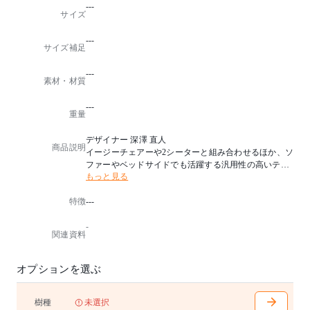
---
サイズ
---
サイズ補足
---
素材・材質
---
重量
デザイナー 深澤 直人
商品説明
イージーチェアーや2シーターと組み合わせるほか、ソ
ファーやベッドサイドでも活躍する汎用性の高いテー
もっと見る
ブル。
天板は木製のほかグレード感のある大理石仕様も用意
特徴
---
しました。すっきりとした印象を与える脚は、上下で
微妙に太さが変化。
-
円形のベースも、周りに光の輪ができないなだらかな
関連資料
曲面にこだわりました。
天板大理石
オプションを選ぶ
樹種
未選択