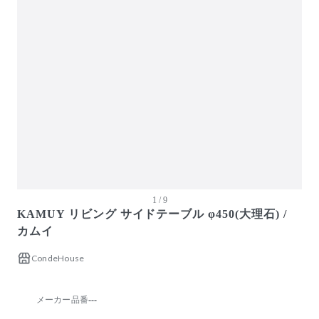
ガーデン・屋外
キッズ家具
生活家電
キッチン家電
ベッド・寝具
建具
オフプライス什器
1 / 9
KAMUY リビング サイドテーブル φ450(大理石) /
カムイ
CondeHouse
メーカー品番
---