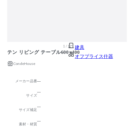
ガーデン・屋外
キッズ家具
生活家電
キッチン家電
ベッド・寝具
1 / 12
建具
テン リビング テーブル600×400
オフプライス什器
CondeHouse
メーカー品番
---
---
サイズ
---
サイズ補足
---
素材・材質