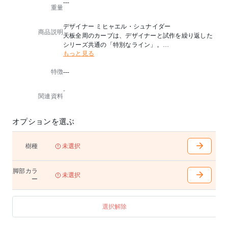
---
重量
デザイナー ミヒャエル・シュナイダー
商品説明
天板全周のカーブは、デザイナーと試作を繰り返した
シリーズ共通の「特別なライン」。
もっと見る
細い鉄脚が醸す浮遊感も新鮮な4種類のテーブルです。
形、サイズ、高さ違いで組み合わせたり、ソファーま
特徴
---
わりでトレー的に使うこともでき、住宅のリビングを
はじめ公共空間のロビーやオフィスといった多様なシ
-
ーンにフィットします。
関連資料
天板無垢材
オプションを選ぶ
※脚はM-GY/S-GY/S-BLの3色からお選びいただけます
。
樹種
未選択
※テーブル天板はランダムマッチです。
脚部カラ
未選択
ー
選択解除