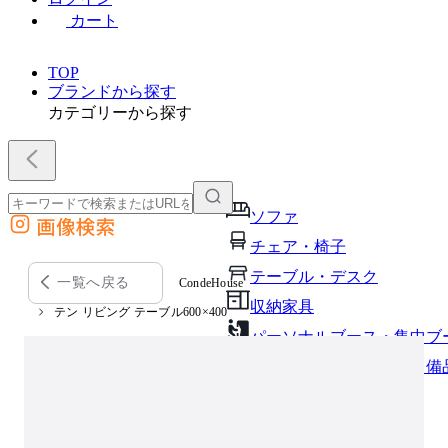
カート
TOP
ブランドから探す
カテゴリーから探す
ソファ
画像検索
外部サイトの商品をカートに追加
チェア・椅子
他のサイトで見つけた商品ページのURLを貼り付けて、カートに追加できます
テーブル・デスク
一覧へ戻る
CondeHouse
収納家具
テン リビング テーブル600×400
パーソナルブース・集中ブ
オフィスアクセサリー・備
インテリア雑貨
ライト・照明