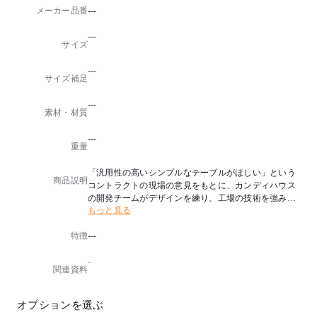
メーカー品番
---
---
サイズ
---
サイズ補足
---
素材・材質
---
重量
「汎用性の高いシンプルなテーブルがほしい」という
商品説明
コントラクトの現場の意見をもとに、カンディハウス
の開発チームがデザインを練り、工場の技術を強みに
もっと見る
つくり込んでいった、 機能美が特長のテーブルです。
個性的な木目が楽しめる天板、そこから四隅の脚へ繋
特徴
---
がる有機的なライン。緩みにくいねじ込み式の脚は、
軸を1°外側に傾けることで安定感を出しながら、壁に
-
付けて使う場合も邪魔にならない設計です。公共空間
関連資料
からホームユースまで、上質感を失わずに幅広く役立
ってくれる一台です。
オプションを選ぶ
テーブル