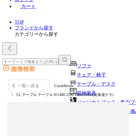
カート
TOP
ブランドから探す
カテゴリーから探す
ソファ
画像検索
外部サイトの商品をカートに追加
チェア・椅子
他のサイトで見つけた商品ページのURLを貼り付けて、カートに追加できます
テーブル・デスク
一覧へ戻る
CondeHouse
収納家具
CL テーブル テーブル W1400-2100 D850 H400(北海道ナラ)
パーソナルブース・集中ブ
オフィスアクセサリー・備
インテリア雑貨
ライト・照明