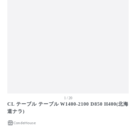
ガーデン・屋外
キッズ家具
生活家電
キッチン家電
ベッド・寝具
建具
オフプライス什器
1 / 20
CL テーブル テーブル W1400-2100 D850 H400(北海
道ナラ)
CondeHouse