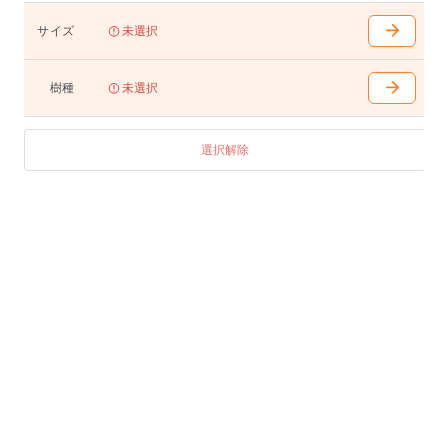
W1400〜2100(100mm間隔で選択可能)
D700〜950(50mm間隔で選択可能)
サイズ
未選択
H400(天下355)/680(天下635)/710(天下665)/740(天下695
)
脚内はWから120mm引いた寸法となります
樹種
未選択
テーブル
W1100〜1400(100mm間隔で選択可能)
選択解除
D550〜700(50mm間隔で選択可能)
H400(天下355)/680(天下635)/710(天下665)/740(天下695
)
脚内はWから120mm引いた寸法となります
テーブル(スクエア)
W800 D800 H400(天下355)/680(天下635)/710(天下665)/
740(天下695) 脚内680
W900 D900 H400(天下355)/680(天下635)/710(天下665)/
740(天下695) 脚内780
W1000 D1000 H400(天下355)/680(天下635)/710(天下665
)/740(天下695) 脚内880
W1100 D1100 H400(天下355)/680(天下635)/710(天下665
)/740(天下695) 脚内980
アジャスター付き