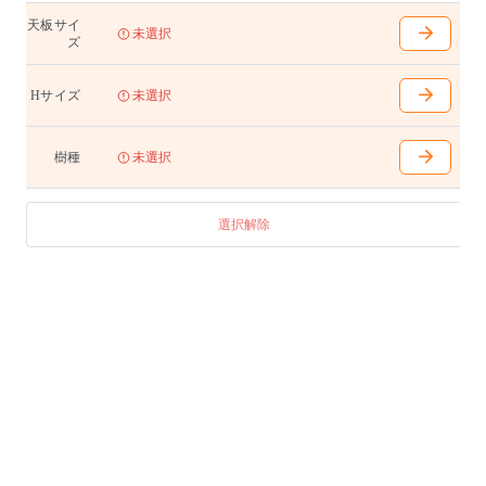
W1400〜2100(100mm間隔で選択可能)
天板サイ
D700〜950(50mm間隔で選択可能)
未選択
ズ
H400(天下355)/680(天下635)/710(天下665)/740(天下695
)
脚内はWから120mm引いた寸法となります
Hサイズ
未選択
テーブル
W1100〜1400(100mm間隔で選択可能)
樹種
未選択
D550〜700(50mm間隔で選択可能)
H400(天下355)/680(天下635)/710(天下665)/740(天下695
)
選択解除
脚内はWから120mm引いた寸法となります
テーブル(スクエア)
W800 D800 H400(天下355)/680(天下635)/710(天下665)/
740(天下695) 脚内680
W900 D900 H400(天下355)/680(天下635)/710(天下665)/
740(天下695) 脚内780
W1000 D1000 H400(天下355)/680(天下635)/710(天下665
)/740(天下695) 脚内880
W1100 D1100 H400(天下355)/680(天下635)/710(天下665
)/740(天下695) 脚内980
アジャスター付き