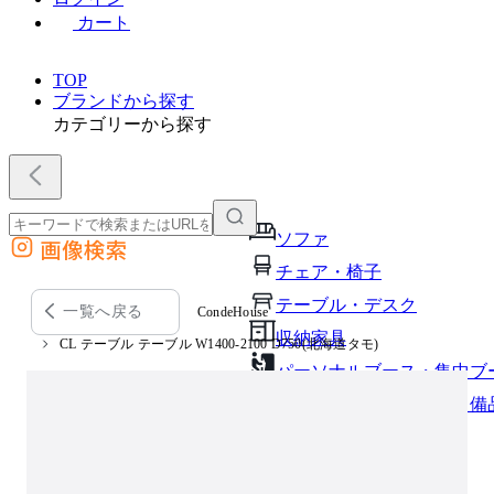
カート
TOP
ブランドから探す
カテゴリーから探す
ソファ
画像検索
外部サイトの商品をカートに追加
チェア・椅子
他のサイトで見つけた商品ページのURLを貼り付けて、カートに追加できます
テーブル・デスク
一覧へ戻る
CondeHouse
収納家具
CL テーブル テーブル W1400-2100 D750(北海道タモ)
パーソナルブース・集中ブ
オフィスアクセサリー・備
インテリア雑貨
ライト・照明