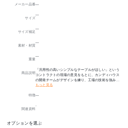
メーカー品番
---
---
サイズ
---
サイズ補足
---
素材・材質
---
重量
「汎用性の高いシンプルなテーブルがほしい」という
商品説明
コントラクトの現場の意見をもとに、カンディハウス
の開発チームがデザインを練り、工場の技術を強みに
もっと見る
つくり込んでいった、 機能美が特長のテーブルです。
個性的な木目が楽しめる天板、そこから四隅の脚へ繋
特徴
---
がる有機的なライン。緩みにくいねじ込み式の脚は、
軸を1°外側に傾けることで安定感を出しながら、壁に
-
付けて使う場合も邪魔にならない設計です。公共空間
関連資料
からホームユースまで、上質感を失わずに幅広く役立
ってくれる一台です。
オプションを選ぶ
テーブル