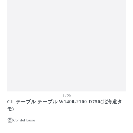
ガーデン・屋外
キッズ家具
生活家電
キッチン家電
ベッド・寝具
建具
オフプライス什器
1 / 20
CL テーブル テーブル W1400-2100 D750(北海道タ
モ)
CondeHouse