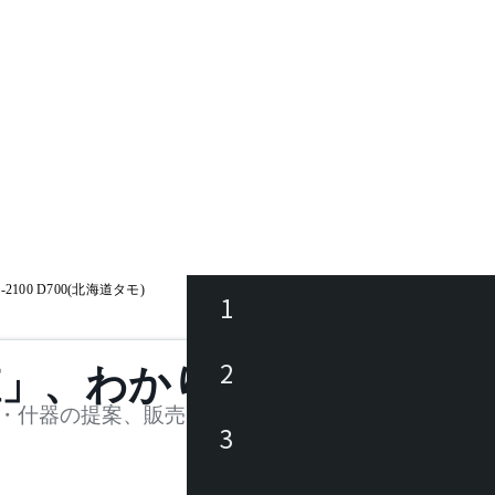
2100 D700(北海道タモ)
1
ース
2
値」、わかります。
品
・什器の提案、販売を行う法人様および個人事業主
3