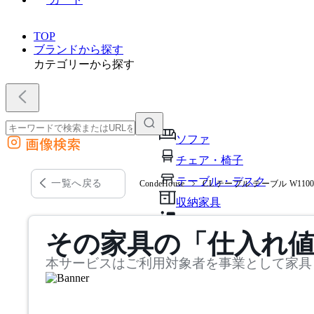
TOP
ブランドから探す
カテゴリーから探す
ソファ
画像検索
外部サイトの商品をカートに追加
チェア・椅子
他のサイトで見つけた商品ページのURLを貼り付けて、カートに追加できます
テーブル・デスク
一覧へ戻る
CondeHouse
CL テーブル テーブル W1100-
収納家具
パーソナルブース・集中ブ
その家具の「仕入れ
オフィスアクセサリー・備
本サービスはご利用対象者を事業として家具
インテリア雑貨
ライト・照明
ガーデン・屋外