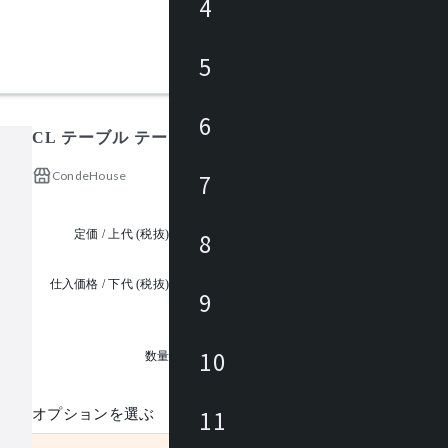
4
5
6
CL テーブル テーブル W1100-2100 D700(北海道タモ)
CondeHouse
7
定価 / 上代 (税抜)
¥143,000 ~
8
仕入価格 / 下代 (税抜)
9
¥
1
10
数量
11
オプションを選ぶ