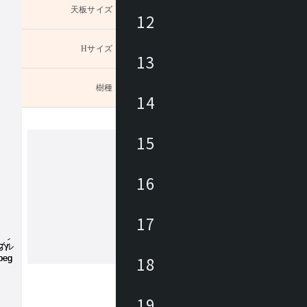
天板サイズ
未選択
12
Hサイズ
未選択
13
樹種
未選択
］。オ
14
15
カンディハウス
16
カンディハウスは、家具職人、デザイ
ある長原 實によって1968年に創業さ
17
。国内外のデザイナーと共に妥協のな
開発に取り組みながら、 北海道の自
の文化に育まれた美意識をデザインと
18
もっと見る
くりに生かし、 長く愛着を持って使
家具にて、ライフ＆ワークスタイルを
ています。
19