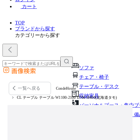
カート
TOP
ブランドから探す
カテゴリーから探す
ソファ
画像検索
外部サイトの商品をカートに追加
チェア・椅子
他のサイトで見つけた商品ページのURLを貼り付けて、カートに追加できます
テーブル・デスク
一覧へ戻る
CondeHouse
収納家具
CL テーブル テーブル W1100-2100 D700 H400(北海道タモ)
パーソナルブース・集中ブ
オフィスアクセサリー・備
インテリア雑貨
ライト・照明