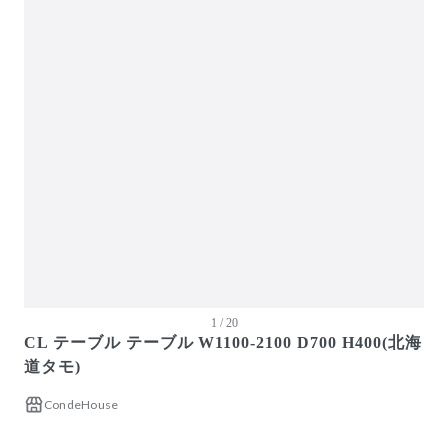
ガーデン・屋外
キッズ家具
生活家電
キッチン家電
ベッド・寝具
建具
オフプライス什器
1 / 20
CL テーブル テーブル W1100-2100 D700 H400(北海
道タモ)
CondeHouse