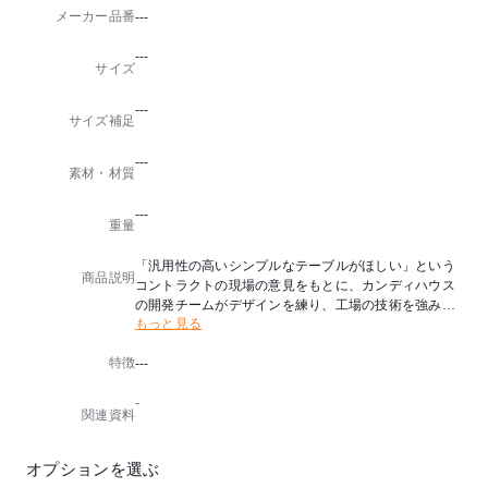
メーカー品番
---
---
サイズ
---
サイズ補足
---
素材・材質
---
重量
「汎用性の高いシンプルなテーブルがほしい」という
商品説明
コントラクトの現場の意見をもとに、カンディハウス
の開発チームがデザインを練り、工場の技術を強みに
もっと見る
つくり込んでいった、 機能美が特長のテーブルです。
個性的な木目が楽しめる天板、そこから四隅の脚へ繋
特徴
---
がる有機的なライン。緩みにくいねじ込み式の脚は、
軸を1°外側に傾けることで安定感を出しながら、壁に
-
付けて使う場合も邪魔にならない設計です。公共空間
関連資料
からホームユースまで、上質感を失わずに幅広く役立
ってくれる一台です。
オプションを選ぶ
テーブル