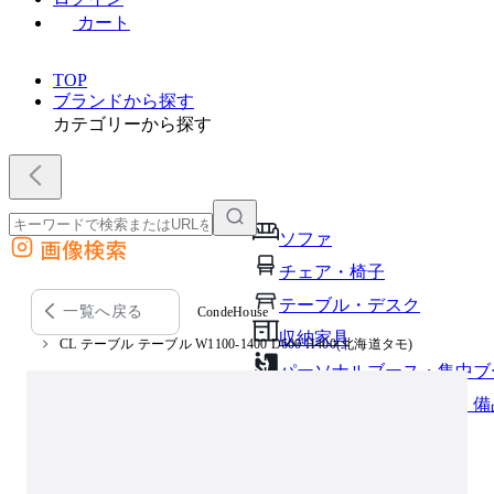
カート
TOP
ブランドから探す
カテゴリーから探す
ソファ
画像検索
外部サイトの商品をカートに追加
チェア・椅子
他のサイトで見つけた商品ページのURLを貼り付けて、カートに追加できます
テーブル・デスク
一覧へ戻る
CondeHouse
収納家具
CL テーブル テーブル W1100-1400 D600 H400(北海道タモ)
パーソナルブース・集中ブ
オフィスアクセサリー・備
インテリア雑貨
ライト・照明