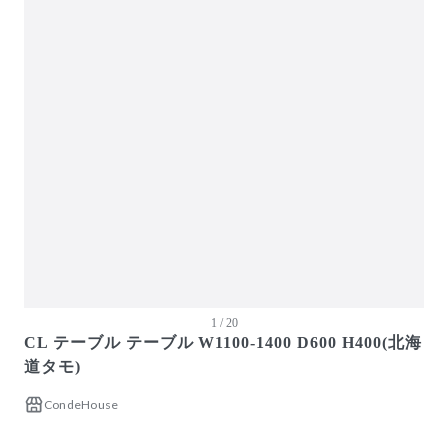
ガーデン・屋外
キッズ家具
生活家電
キッチン家電
ベッド・寝具
建具
アウトレット商品
1 / 20
CL テーブル テーブル W1100-1400 D600 H400(北海
道タモ)
CondeHouse