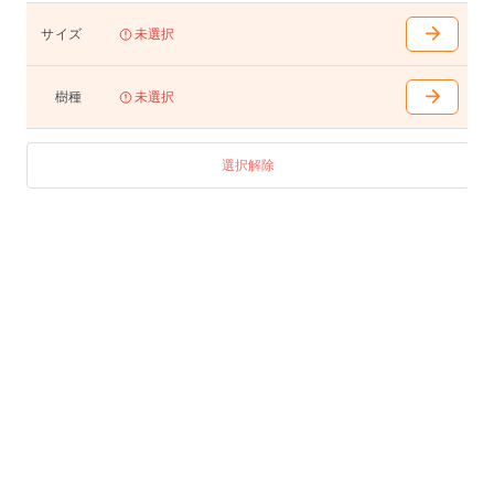
W1400〜2100(100mm間隔で選択可能)
D700〜950(50mm間隔で選択可能)
サイズ
未選択
H400(天下355)/680(天下635)/710(天下665)/740(天下695
)
脚内はWから120mm引いた寸法となります
樹種
未選択
テーブル
W1100〜1400(100mm間隔で選択可能)
選択解除
D550〜700(50mm間隔で選択可能)
H400(天下355)/680(天下635)/710(天下665)/740(天下695
)
脚内はWから120mm引いた寸法となります
テーブル(スクエア)
W800 D800 H400(天下355)/680(天下635)/710(天下665)/
740(天下695) 脚内680
W900 D900 H400(天下355)/680(天下635)/710(天下665)/
740(天下695) 脚内780
W1000 D1000 H400(天下355)/680(天下635)/710(天下665
)/740(天下695) 脚内880
W1100 D1100 H400(天下355)/680(天下635)/710(天下665
)/740(天下695) 脚内980
アジャスター付き