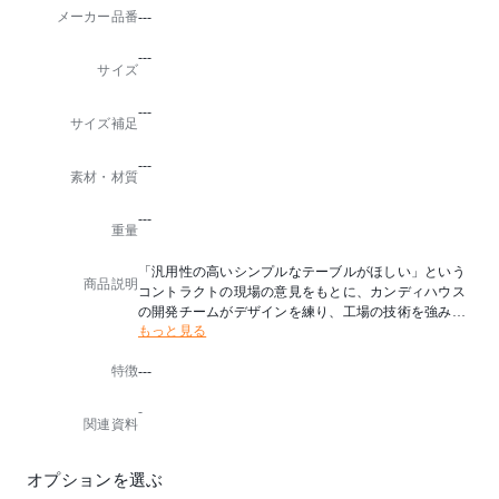
メーカー品番
---
---
サイズ
---
サイズ補足
---
素材・材質
---
重量
「汎用性の高いシンプルなテーブルがほしい」という
商品説明
コントラクトの現場の意見をもとに、カンディハウス
の開発チームがデザインを練り、工場の技術を強みに
もっと見る
つくり込んでいった、 機能美が特長のテーブルです。
個性的な木目が楽しめる天板、そこから四隅の脚へ繋
特徴
---
がる有機的なライン。緩みにくいねじ込み式の脚は、
軸を1°外側に傾けることで安定感を出しながら、壁に
-
付けて使う場合も邪魔にならない設計です。公共空間
関連資料
からホームユースまで、上質感を失わずに幅広く役立
ってくれる一台です。
オプションを選ぶ
テーブル