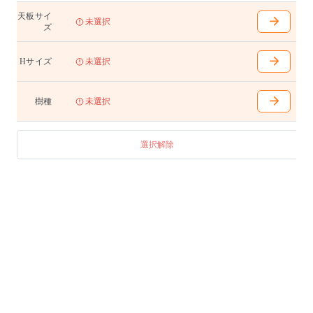
W1400〜2100(100mm間隔で選択可能)
天板サイ
D700〜950(50mm間隔で選択可能)
未選択
ズ
H400(天下355)/680(天下635)/710(天下665)/740(天下695
)
脚内はWから120mm引いた寸法となります
Hサイズ
未選択
テーブル
W1100〜1400(100mm間隔で選択可能)
樹種
未選択
D550〜700(50mm間隔で選択可能)
H400(天下355)/680(天下635)/710(天下665)/740(天下695
)
選択解除
脚内はWから120mm引いた寸法となります
テーブル(スクエア)
W800 D800 H400(天下355)/680(天下635)/710(天下665)/
740(天下695) 脚内680
W900 D900 H400(天下355)/680(天下635)/710(天下665)/
740(天下695) 脚内780
W1000 D1000 H400(天下355)/680(天下635)/710(天下665
)/740(天下695) 脚内880
W1100 D1100 H400(天下355)/680(天下635)/710(天下665
)/740(天下695) 脚内980
アジャスター付き