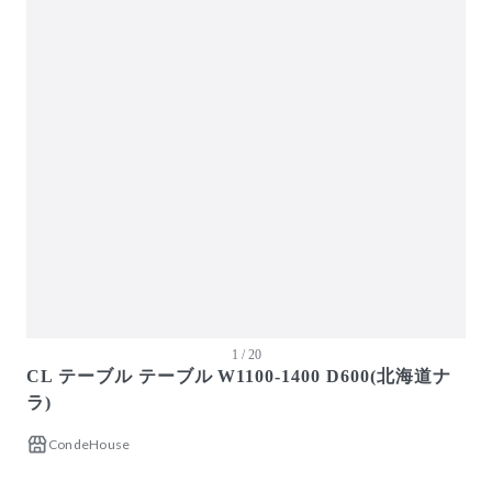
ガーデン・屋外
キッズ家具
生活家電
キッチン家電
ベッド・寝具
建具
オフプライス什器
1 / 20
CL テーブル テーブル W1100-1400 D600(北海道ナ
ラ)
CondeHouse