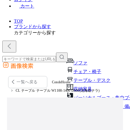
カート
TOP
ブランドから探す
カテゴリーから探す
ソファ
画像検索
外部サイトの商品をカートに追加
チェア・椅子
他のサイトで見つけた商品ページのURLを貼り付けて、カートに追加できます
テーブル・デスク
一覧へ戻る
CondeHouse
収納家具
CL テーブル テーブル W1100-1400 D600(北海道ナラ)
パーソナルブース・集中ブ
オフィスアクセサリー・備
インテリア雑貨
ライト・照明