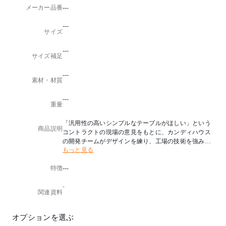
メーカー品番
---
---
サイズ
---
サイズ補足
---
素材・材質
---
重量
「汎用性の高いシンプルなテーブルがほしい」という
商品説明
コントラクトの現場の意見をもとに、カンディハウス
の開発チームがデザインを練り、工場の技術を強みに
もっと見る
つくり込んでいった、 機能美が特長のテーブルです。
個性的な木目が楽しめる天板、そこから四隅の脚へ繋
特徴
---
がる有機的なライン。緩みにくいねじ込み式の脚は、
軸を1°外側に傾けることで安定感を出しながら、壁に
-
付けて使う場合も邪魔にならない設計です。公共空間
関連資料
からホームユースまで、上質感を失わずに幅広く役立
ってくれる一台です。
オプションを選ぶ
テーブル