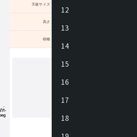
天板サイズ
未選択
12
高さ
未選択
13
樹種
未選択
］。オ
14
15
カンディハウス
16
カンディハウスは、家具職人、デザイ
ある長原 實によって1968年に創業さ
17
。国内外のデザイナーと共に妥協のな
開発に取り組みながら、 北海道の自
の文化に育まれた美意識をデザインと
18
もっと見る
くりに生かし、 長く愛着を持って使
家具にて、ライフ＆ワークスタイルを
ています。
19