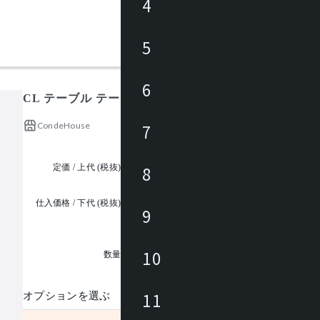
4
5
6
CL テーブル テーブル W1100-1400 D550(北海道タモ)
CondeHouse
7
定価 / 上代 (税抜)
¥123,000 ~
8
仕入価格 / 下代 (税抜)
9
¥
1
10
数量
11
オプションを選ぶ