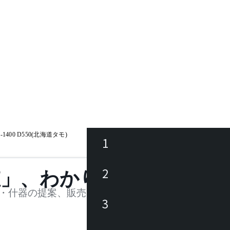
1400 D550(北海道タモ)
1
ース
2
値」、わかります。
品
・什器の提案、販売を行う法人様および個人事業主
3