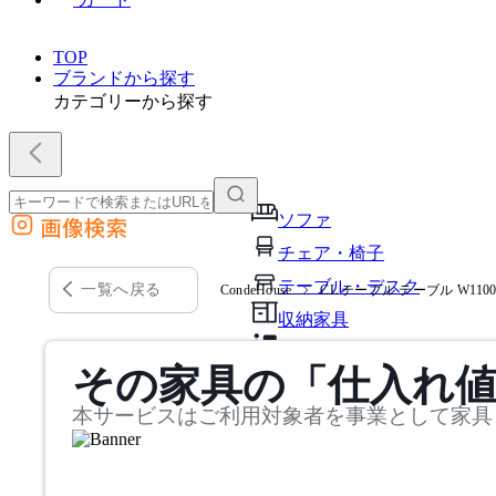
TOP
ブランドから探す
カテゴリーから探す
ソファ
画像検索
外部サイトの商品をカートに追加
チェア・椅子
他のサイトで見つけた商品ページのURLを貼り付けて、カートに追加できます
テーブル・デスク
一覧へ戻る
CondeHouse
CL テーブル テーブル W1100-
収納家具
パーソナルブース・集中ブ
その家具の「仕入れ
オフィスアクセサリー・備
本サービスはご利用対象者を事業として家具
インテリア雑貨
ライト・照明
ガーデン・屋外