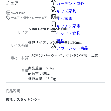
チェア
ガーデン・屋外
キッズ家具
AZUMAYA
チェア・椅子
ローチェア・座椅子
生活家電
キッチン家電
W460 D560 H780 SH440mm
サイズ
ベッド・寝具
建具
梱包サイズ：W600 D470 H890mm
サイズ補足
アウトレット商品
天然木(ラバーウッド)、ウレタン塗装、合皮
素材・材質
商品重量：6.0kg
重量
耐荷重：80kg
梱包重量：16.0kg
商品説明
機能：スタッキング可