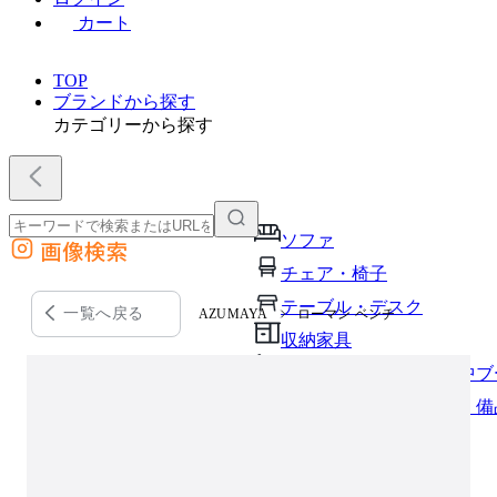
カート
TOP
ブランドから探す
カテゴリーから探す
ソファ
画像検索
外部サイトの商品をカートに追加
チェア・椅子
他のサイトで見つけた商品ページのURLを貼り付けて、カートに追加できます
テーブル・デスク
一覧へ戻る
AZUMAYA
ローマン ベンチ
収納家具
パーソナルブース・集中ブ
オフィスアクセサリー・備
インテリア雑貨
ライト・照明