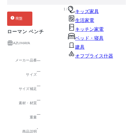
ガーデン・屋外
1 / 8
キッズ家具
廃盤
生活家電
キッチン家電
ローマン ベンチ
ベッド・寝具
AZUMAYA
建具
オフプライス什器
メーカー品番
---
---
サイズ
---
サイズ補足
---
素材・材質
---
重量
-
商品説明