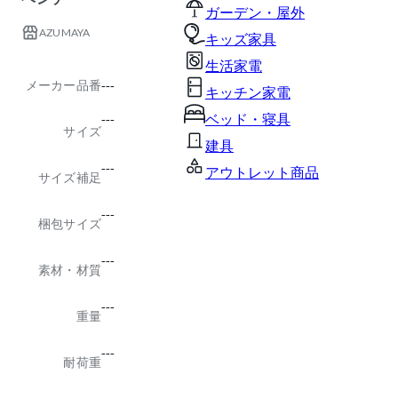
ガーデン・屋外
AZUMAYA
キッズ家具
生活家電
メーカー品番
---
キッチン家電
ベッド・寝具
---
サイズ
建具
---
アウトレット商品
サイズ補足
---
梱包サイズ
---
素材・材質
---
重量
---
耐荷重