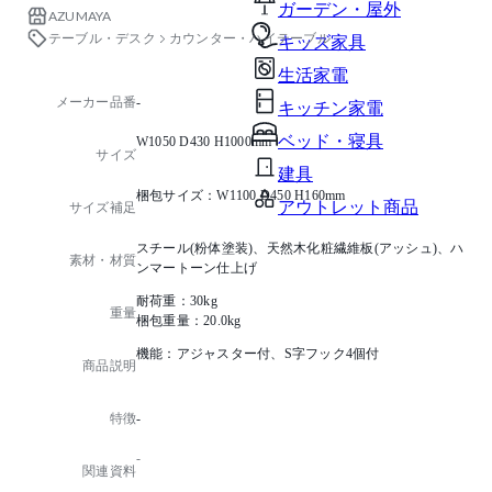
ガーデン・屋外
AZUMAYA
テーブル・デスク
カウンター・ハイテーブル
キッズ家具
生活家電
メーカー品番
-
キッチン家電
ベッド・寝具
W1050 D430 H1000mm
サイズ
建具
梱包サイズ：W1100 D450 H160mm
アウトレット商品
サイズ補足
スチール(粉体塗装)、天然木化粧繊維板(アッシュ)、ハ
素材・材質
ンマートーン仕上げ
耐荷重：30kg
重量
梱包重量：20.0kg
機能：アジャスター付、S字フック4個付
商品説明
特徴
-
-
関連資料