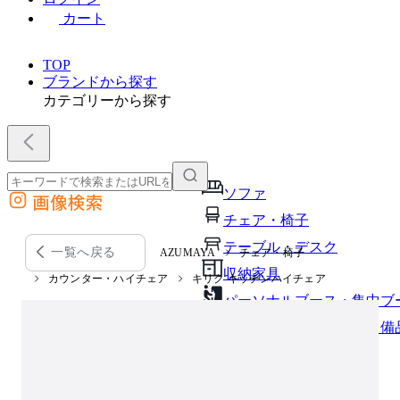
カート
TOP
ブランドから探す
カテゴリーから探す
ソファ
画像検索
外部サイトの商品をカートに追加
チェア・椅子
他のサイトで見つけた商品ページのURLを貼り付けて、カートに追加できます
テーブル・デスク
一覧へ戻る
AZUMAYA
チェア・椅子
収納家具
カウンター・ハイチェア
キリク キッチンハイチェア
パーソナルブース・集中ブ
オフィスアクセサリー・備
インテリア雑貨
ライト・照明