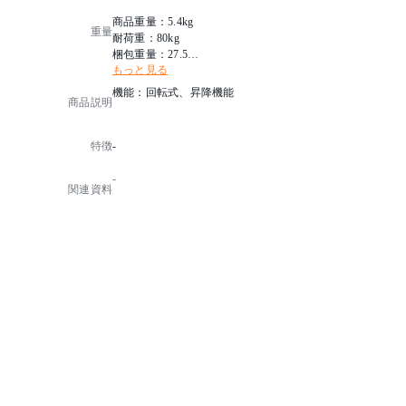
商品重量：5.4kg
重量
耐荷重：80kg
梱包重量：27.5kg
もっと見る
小箱重量：6.5kg
機能：回転式、昇降機能
商品説明
特徴
-
-
関連資料