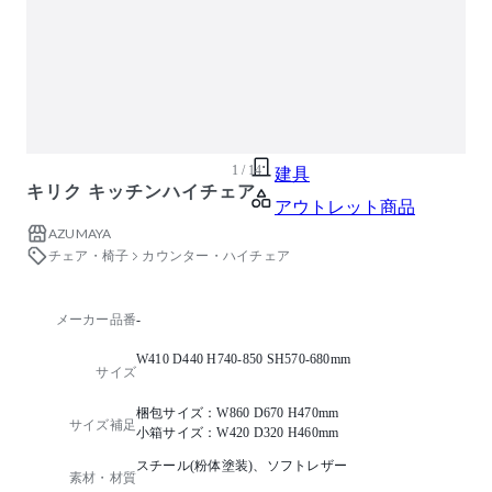
ガーデン・屋外
キッズ家具
生活家電
キッチン家電
ベッド・寝具
1 / 14
建具
キリク キッチンハイチェア
アウトレット商品
AZUMAYA
チェア・椅子
カウンター・ハイチェア
メーカー品番
-
W410 D440 H740-850 SH570-680mm
サイズ
梱包サイズ：W860 D670 H470mm
サイズ補足
小箱サイズ：W420 D320 H460mm
スチール(粉体塗装)、ソフトレザー
素材・材質