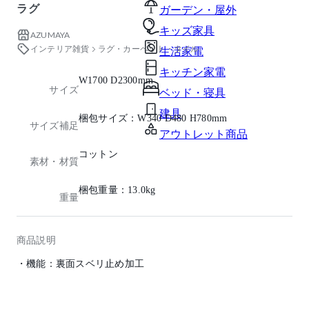
ラグ
ガーデン・屋外
キッズ家具
AZUMAYA
インテリア雑貨
ラグ・カーペット・タイル
生活家電
キッチン家電
W1700 D2300mm
サイズ
ベッド・寝具
建具
梱包サイズ：W340 D480 H780mm
サイズ補足
アウトレット商品
コットン
素材・材質
梱包重量：13.0kg
重量
商品説明
・機能：裏面スベリ止め加工