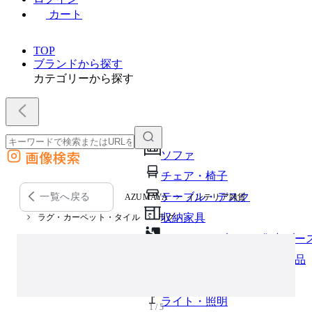
カート
TOP
ブランドから探す
カテゴリーから探す
画像検索
ソファ
外部サイトの商品をカートに追加
チェア・椅子
他のサイトで見つけた商品ページのURLを貼り付けて、カートに追加できます
テーブル・デスク
一覧へ戻る
AZUMAYA
インテリア雑貨
収納家具
ラグ・カーペット・タイル
ラグ
パーソナルブース・集中ブー
オフィスアクセサリー・備品
インテリア雑貨
ライト・照明
1 / 5