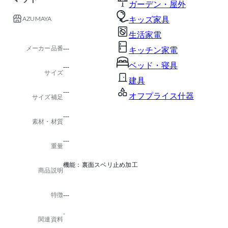
ガーデン・屋外
AZUMAYA
キッズ家具
生活家電
メーカー品番
---
キッチン家電
ベッド・寝具
---
サイズ
建具
---
オフプライス什器
サイズ補足
---
素材・材質
---
重量
機能：裏面スベリ止め加工
商品説明
特徴
---
-
関連資料