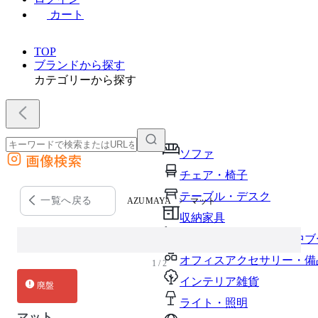
カート
TOP
ブランドから探す
カテゴリーから探す
ソファ
画像検索
外部サイトの商品をカートに追加
チェア・椅子
他のサイトで見つけた商品ページのURLを貼り付けて、カートに追加できます
テーブル・デスク
一覧へ戻る
AZUMAYA
マット
収納家具
パーソナルブース・集中ブ
オフィスアクセサリー・備
1 / 2
インテリア雑貨
廃盤
ライト・照明
マット