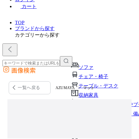
カート
TOP
ブランドから探す
カテゴリーから探す
ソファ
画像検索
外部サイトの商品をカートに追加
チェア・椅子
他のサイトで見つけた商品ページのURLを貼り付けて、カートに追加できます
テーブル・デスク
一覧へ戻る
AZUMAYA
マット
収納家具
パーソナルブース・集中ブ
オフィスアクセサリー・備
インテリア雑貨
ライト・照明