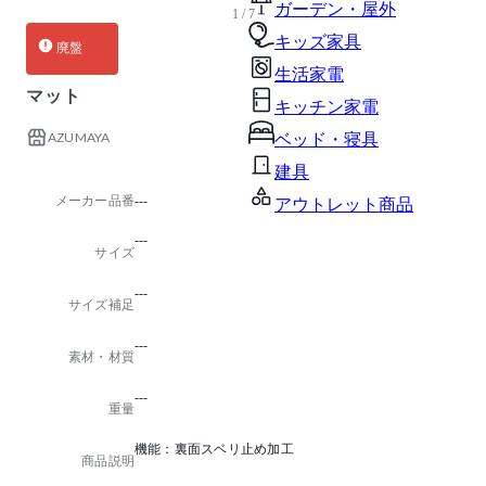
ガーデン・屋外
1 / 7
キッズ家具
廃盤
生活家電
マット
キッチン家電
AZUMAYA
ベッド・寝具
建具
メーカー品番
---
アウトレット商品
---
サイズ
---
サイズ補足
---
素材・材質
---
重量
機能：裏面スベリ止め加工
商品説明