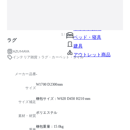
ガーデン・屋外
キッズ家具
生活家電
キッチン家電
1 / 12
ベッド・寝具
ラグ
建具
AZUMAYA
アウトレット商品
インテリア雑貨
ラグ・カーペット・タイル
メーカー品番
-
W1700 D2300mm
サイズ
梱包サイズ：W620 D450 H210 mm
サイズ補足
ポリエステル
素材・材質
梱包重量：15.0kg
重量