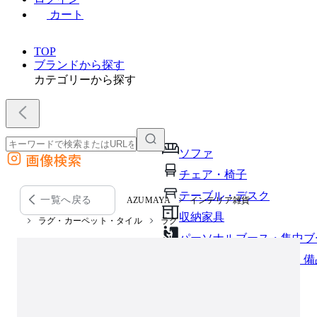
カート
TOP
ブランドから探す
カテゴリーから探す
ソファ
画像検索
外部サイトの商品をカートに追加
チェア・椅子
他のサイトで見つけた商品ページのURLを貼り付けて、カートに追加できます
テーブル・デスク
一覧へ戻る
AZUMAYA
インテリア雑貨
収納家具
ラグ・カーペット・タイル
ラグ
パーソナルブース・集中ブ
オフィスアクセサリー・備
インテリア雑貨
ライト・照明