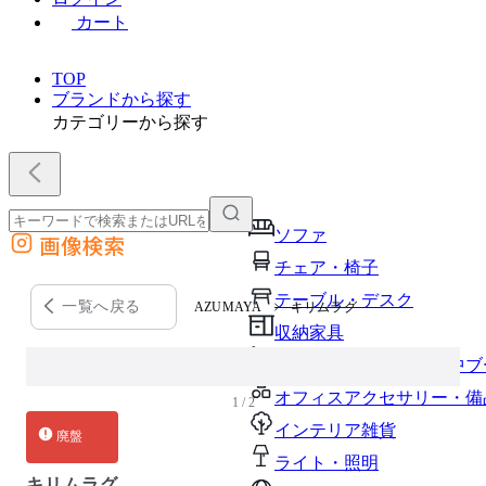
カート
TOP
ブランドから探す
カテゴリーから探す
ソファ
画像検索
外部サイトの商品をカートに追加
チェア・椅子
他のサイトで見つけた商品ページのURLを貼り付けて、カートに追加できます
テーブル・デスク
一覧へ戻る
AZUMAYA
キリムラグ
収納家具
パーソナルブース・集中ブ
オフィスアクセサリー・備
1 / 2
インテリア雑貨
廃盤
ライト・照明
キリムラグ