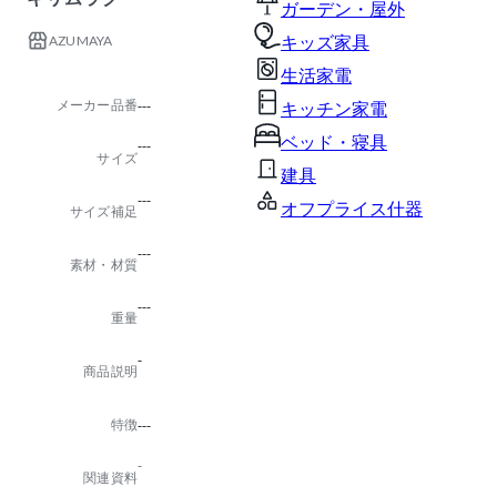
ガーデン・屋外
AZUMAYA
キッズ家具
生活家電
メーカー品番
---
キッチン家電
ベッド・寝具
---
サイズ
建具
---
オフプライス什器
サイズ補足
---
素材・材質
---
重量
-
商品説明
特徴
---
-
関連資料