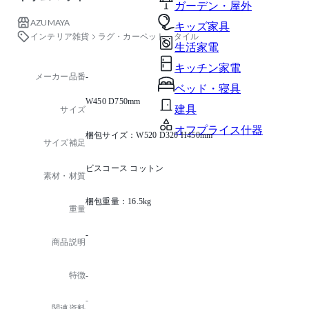
ガーデン・屋外
AZUMAYA
キッズ家具
インテリア雑貨
ラグ・カーペット・タイル
生活家電
キッチン家電
メーカー品番
-
ベッド・寝具
W450 D750mm
建具
サイズ
オフプライス什器
梱包サイズ：W520 D320 H450mm
サイズ補足
ビスコース コットン
素材・材質
梱包重量：16.5kg
重量
-
商品説明
特徴
-
-
関連資料