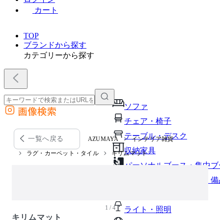
カート
TOP
ブランドから探す
カテゴリーから探す
ソファ
画像検索
外部サイトの商品をカートに追加
チェア・椅子
他のサイトで見つけた商品ページのURLを貼り付けて、カートに追加できます
テーブル・デスク
一覧へ戻る
AZUMAYA
インテリア雑貨
収納家具
ラグ・カーペット・タイル
キリムマット
パーソナルブース・集中ブ
オフィスアクセサリー・備
インテリア雑貨
1 / 4
ライト・照明
キリムマット