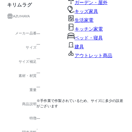
ガーデン・屋外
キリムラグ
キッズ家具
AZUMAYA
生活家電
キッチン家電
メーカー品番
---
ベッド・寝具
---
建具
サイズ
アウトレット商品
---
サイズ補足
---
素材・材質
---
重量
※手作業で作製されているため、サイズに多少の誤差
商品説明
がございます
特徴
---
-