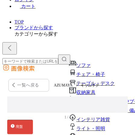
カート
TOP
ブランドから探す
カテゴリーから探す
ソファ
画像検索
外部サイトの商品をカートに追加
チェア・椅子
他のサイトで見つけた商品ページのURLを貼り付けて、カートに追加できます
テーブル・デスク
一覧へ戻る
AZUMAYA
キリムラグ
収納家具
パーソナルブース・集中ブ
オフィスアクセサリー・備
1 / 3
インテリア雑貨
廃盤
ライト・照明