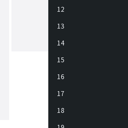
12
アズマヤ
13
東谷は1913年(大正2年)創業のメーカ
約3,000アイテムの商材を海外、国内
しており、あらゆるニーズに対応でき
、幅広いテイストの商材があります。 雑貨か
14
ら大型家具まで、時代の変化やトレン
もっと見る
わせた商品開発を行っています。
15
16
17
18
19