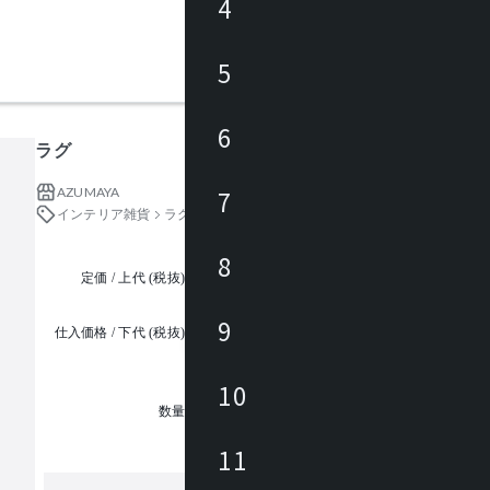
4
5
6
ラグ
AZUMAYA
7
インテリア雑貨
ラグ・カーペット・タイル
8
定価 / 上代 (税抜)
都度見積
9
仕入価格 / 下代 (税抜)
¥
10
1
数量
11