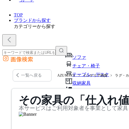
TOP
ブランドから探す
カテゴリーから探す
ソファ
画像検索
外部サイトの商品をカートに追加
チェア・椅子
他のサイトで見つけた商品ページのURLを貼り付けて、カートに追加できます
テーブル・デスク
一覧へ戻る
AZUMAYA
インテリア雑貨
ラグ・
収納家具
パーソナルブース・集中ブ
その家具の「仕入れ
オフィスアクセサリー・備
本サービスはご利用対象者を事業として家具
インテリア雑貨
ライト・照明
ガーデン・屋外