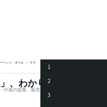
カーペット・タイル
ラグ
1
ース
2
値」、わかります。
品
・什器の提案、販売を行う法人様および個人事業主
3