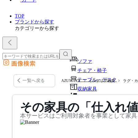
TOP
ブランドから探す
カテゴリーから探す
ソファ
画像検索
外部サイトの商品をカートに追加
チェア・椅子
他のサイトで見つけた商品ページのURLを貼り付けて、カートに追加できます
テーブル・デスク
一覧へ戻る
AZUMAYA
インテリア雑貨
ラグ・
収納家具
パーソナルブース・集中ブ
その家具の「仕入れ
オフィスアクセサリー・備
本サービスはご利用対象者を事業として家具
インテリア雑貨
ライト・照明
ガーデン・屋外