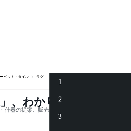
カーペット・タイル
ラグ
1
ース
2
値」、わかります。
品
・什器の提案、販売を行う法人様および個人事業主
3