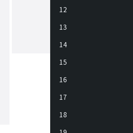
12
アズマヤ
13
東谷は1913年(大正2年)創業のメーカ
約3,000アイテムの商材を海外、国内
しており、あらゆるニーズに対応でき
、幅広いテイストの商材があります。 雑貨か
14
ら大型家具まで、時代の変化やトレン
もっと見る
わせた商品開発を行っています。
15
16
17
18
19