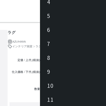
4
5
6
ラグ
AZUMAYA
7
インテリア雑貨
ラグ・カーペット・タイル
8
定価 / 上代 (税抜)
都度見積
9
仕入価格 / 下代 (税抜)
¥
10
1
数量
11