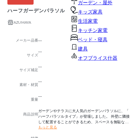
ガーデン・屋外
ハーフガーデンパラソル
キッズ家具
生活家電
AZUMAYA
キッチン家電
ベッド・寝具
メーカー品番
---
建具
---
サイズ
オフプライス什器
---
サイズ補足
---
素材・材質
---
重量
ガーデンやテラスに大人気のガーデンパラソルに、「
商品説明
ハーフパラソルタイプ」が登場しました。 外壁に隣接
して配置することができるため、スペースを無駄なく
もっと見る
活用することができます。