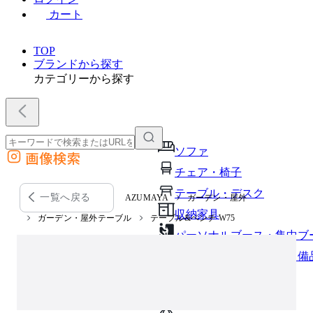
カート
TOP
ブランドから探す
カテゴリーから探す
ソファ
画像検索
外部サイトの商品をカートに追加
チェア・椅子
他のサイトで見つけた商品ページのURLを貼り付けて、カートに追加できます
テーブル・デスク
一覧へ戻る
AZUMAYA
ガーデン・屋外
収納家具
ガーデン・屋外テーブル
テーブル&ベンチ W75
パーソナルブース・集中ブ
オフィスアクセサリー・備
インテリア雑貨
ライト・照明