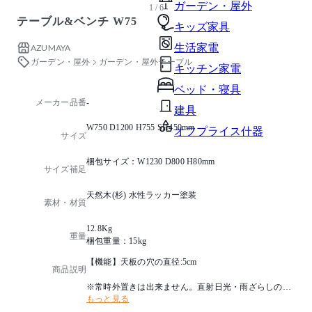
ガーデン・屋外
1 / 6
テーブル&ベンチ W75
キッズ家具
生活家電
AZUMAYA
ガーデン・屋外
ガーデン・屋外テーブル
キッチン家電
ベッド・寝具
メーカー品番
-
建具
W750 D1200 H755 SH450mm
オフプライス什器
サイズ
梱包サイズ：W1230 D800 H80mm
サイズ補足
天然木(杉) 水性ラッカー塗装
素材・材質
12.8Kg
重量
梱包重量：15kg
【機能】天板の穴の直径:5cm
商品説明
※常時外置きは出来ません。直射日光・雨ざらしの環
もっと見る
境下では劣化が早まりますので、屋根付きのテラス等