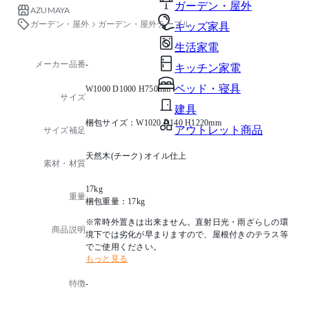
ガーデン・屋外
AZUMAYA
ガーデン・屋外
ガーデン・屋外テーブル
キッズ家具
生活家電
メーカー品番
-
キッチン家電
ベッド・寝具
W1000 D1000 H750mm
サイズ
建具
梱包サイズ：W1020 D140 H1220mm
アウトレット商品
サイズ補足
天然木(チーク) オイル仕上
素材・材質
17kg
重量
梱包重量：17kg
※常時外置きは出来ません。直射日光・雨ざらしの環
商品説明
境下では劣化が早まりますので、屋根付きのテラス等
でご使用ください。
もっと見る
特徴
-
-