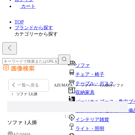
カート
TOP
ブランドから探す
カテゴリーから探す
ソファ
画像検索
外部サイトの商品をカートに追加
チェア・椅子
他のサイトで見つけた商品ページのURLを貼り付けて、カートに追加できます
テーブル・デスク
一覧へ戻る
AZUMAYA
ソファ
1人掛けソファ
収納家具
ソファ 1人掛
パーソナルブース・集中ブ
オフィスアクセサリー・備
1 / 2
インテリア雑貨
ソファ 1人掛
ライト・照明
AZUMAYA