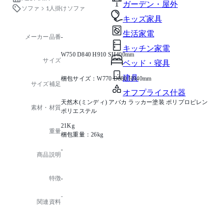
ガーデン・屋外
ソファ
1人掛けソファ
キッズ家具
生活家電
メーカー品番
-
キッチン家電
W750 D840 H910 SH400mm
サイズ
ベッド・寝具
建具
梱包サイズ：W770 D880 H940mm
サイズ補足
オフプライス什器
天然木(ミンディ) アバカ ラッカー塗装 ポリプロピレン
素材・材質
ポリエステル
21Kg
重量
梱包重量：26kg
-
商品説明
特徴
-
-
関連資料