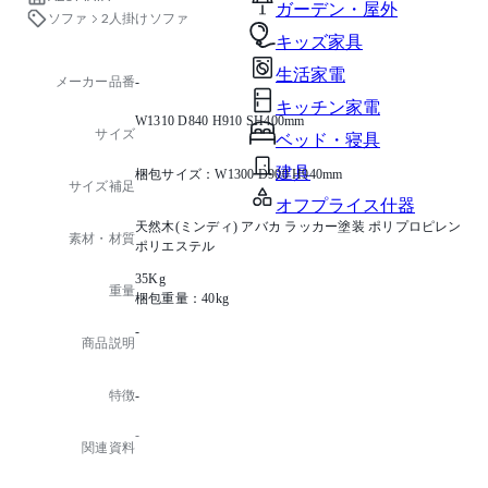
ガーデン・屋外
ソファ
2人掛けソファ
キッズ家具
生活家電
メーカー品番
-
キッチン家電
W1310 D840 H910 SH400mm
サイズ
ベッド・寝具
建具
梱包サイズ：W1300 D900 H940mm
サイズ補足
オフプライス什器
天然木(ミンディ) アバカ ラッカー塗装 ポリプロピレン
素材・材質
ポリエステル
35Kg
重量
梱包重量：40kg
-
商品説明
特徴
-
-
関連資料