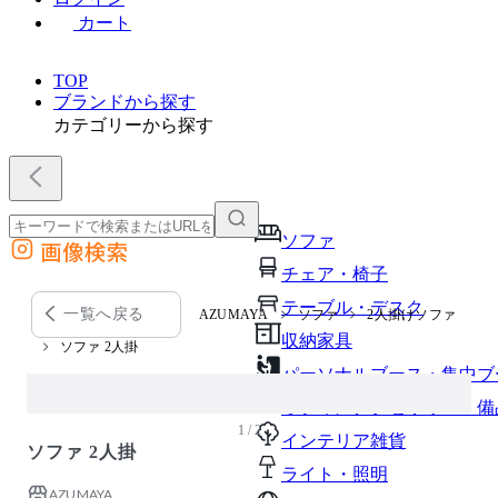
カート
TOP
ブランドから探す
カテゴリーから探す
ソファ
画像検索
外部サイトの商品をカートに追加
チェア・椅子
他のサイトで見つけた商品ページのURLを貼り付けて、カートに追加できます
テーブル・デスク
一覧へ戻る
AZUMAYA
ソファ
2人掛けソファ
収納家具
ソファ 2人掛
パーソナルブース・集中ブ
オフィスアクセサリー・備
1 / 2
インテリア雑貨
ソファ 2人掛
ライト・照明
AZUMAYA