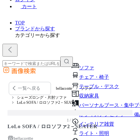
カート
TOP
ブランドから探す
カテゴリーから探す
ソファ
画像検索
外部サイトの商品をカートに追加
チェア・椅子
他のサイトで見つけた商品ページのURLを貼り付けて、カートに追加できます
テーブル・デスク
一覧へ戻る
bellacontte
ソファ
収納家具
シェーズロング・片肘ソファ
LoLo SOFA / ロロソファ2－SEATER
パーソナルブース・集中ブ
オフィスアクセサリー・備
1 / 1
インテリア雑貨
LoLo SOFA / ロロソファ2－SEATER
ライト・照明
bellacontte