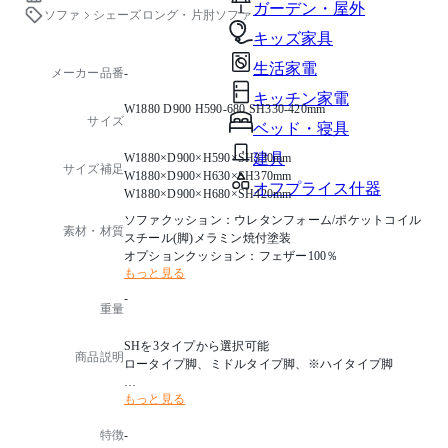
ガーデン・屋外
ソファ
シェーズロング・片肘ソファ
キッズ家具
生活家電
メーカー品番
-
キッチン家電
W1880 D900 H590-680 SH330-420mm
サイズ
ベッド・寝具
建具
W1880×D900×H590×SH330mm
サイズ補足
W1880×D900×H630×SH370mm
オフプライス什器
W1880×D900×H680×SH420mm
ソファクッション：ウレタンフォーム/ポケットコイル
素材・材質
スチール(脚)メラミン焼付塗装
オプションクッション：フェザー100％
もっと見る
-
重量
SHを3タイプから選択可能
商品説明
ロータイプ脚、ミドルタイプ脚、※ハイタイプ脚
もっと見る
アームの向き
タイプR：ソファ正面から見て右側にアーム有。
特徴
-
タイプL：ソファ正面から見て左側にアーム有。