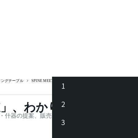
ィングテーブル
SPINE MEETINGTABLE / スパインミーティングテーブル(H610
1
ース
2
値」、わかります。
品
・什器の提案、販売を行う法人様および個人事業主
3