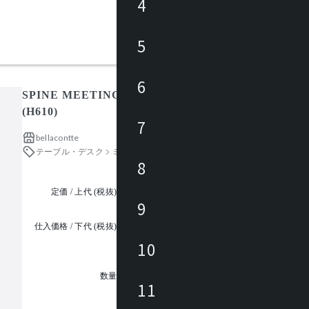
4
5
6
SPINE MEETINGTABLE / スパインミーティングテ
(H610)
7
bellacontte
テーブル・デスク
ミーティングテーブル
8
定価 / 上代 (税抜)
都度見積
9
仕入価格 / 下代 (税抜)
¥
10
1
数量
11