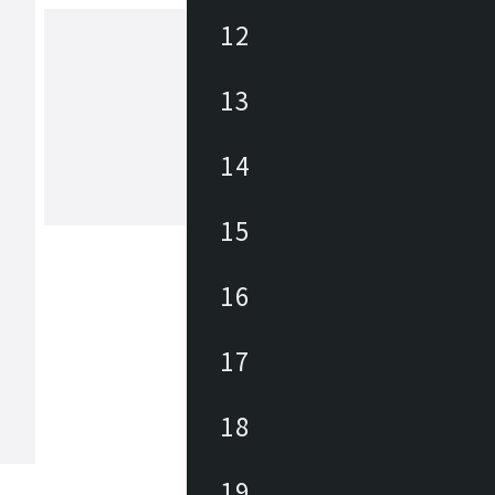
12
ベラコンテ
13
ベラコンテがクリエイトするモダンイ
アは、人の感性や感覚を刺激する『フ
14
の美しさ』だけではありません。 現
能性素材を効果的に組み合わせること
れまでにはなかった『大人のモードな
もっと見る
15
え』の実現を目指しています。
16
17
18
19