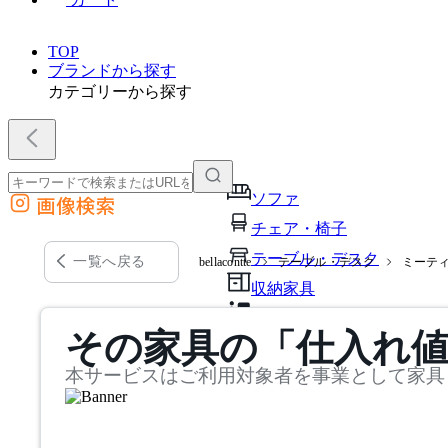
TOP
ブランドから探す
カテゴリーから探す
ソファ
画像検索
外部サイトの商品をカートに追加
チェア・椅子
他のサイトで見つけた商品ページのURLを貼り付けて、カートに追加できます
テーブル・デスク
一覧へ戻る
bellacontte
テーブル・デスク
ミーテ
収納家具
パーソナルブース・集中ブ
その家具の「仕入れ
オフィスアクセサリー・備
本サービスはご利用対象者を事業として家具
インテリア雑貨
ライト・照明
ガーデン・屋外